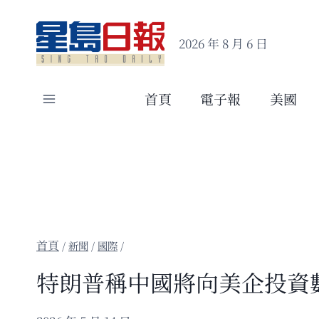
Skip
to
2026 年 8 月 6 日
content
首頁
電子報
美國
/
新聞
/
國際
/
特朗普稱中國將向美企投資