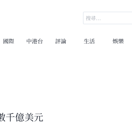
搜
尋
關
鍵
國際
中港台
評論
生活
娛樂
字:
數千億美元