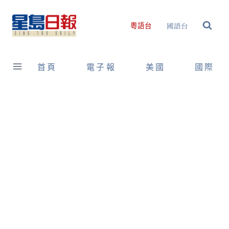
Skip
to
國語台
粵語台
content
首頁
電子報
美國
國際