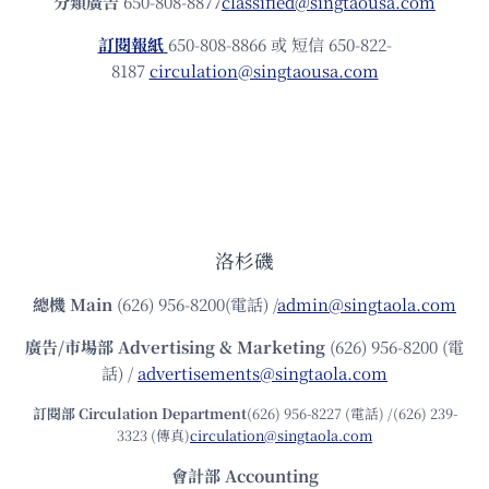
分類廣告
650-808-8877
classified@singtaousa.com
訂閱報紙
650-808-8866 或 短信 650-822-
8187
circulation@singtaousa.com
洛杉磯
總機
Main
(626) 956-8200(電話) /
admin@singtaola.com
廣告/市場部
Advertising & Marketing
(626) 956-8200 (電
話) /
advertisements@singtaola.com
訂閱部 Circulation Department
(626) 956-8227 (電話) /(626) 239-
3323 (傳真)
circulation@singtaola.com
會計部 Accounting