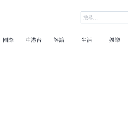
搜
尋
關
鍵
國際
中港台
評論
生活
娛樂
字: