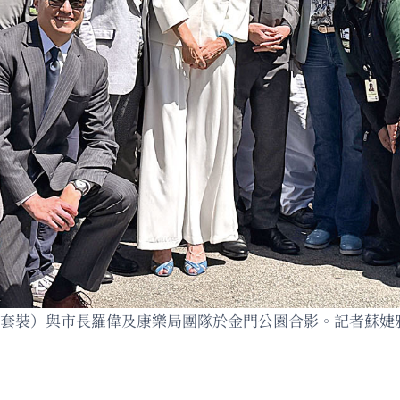
中，白色套裝）與市長羅偉及康樂局團隊於金門公園合影。記者蘇婕