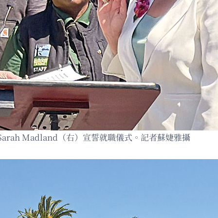
ah Madland（右）宣誓就職儀式。記者蘇婕雅攝