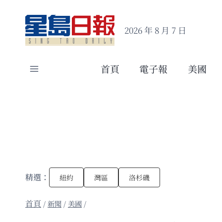
Skip
to
2026 年 8 月 7 日
content
首頁
電子報
美國
精選：
紐約
灣區
洛杉磯
/
新聞
/
美國
/