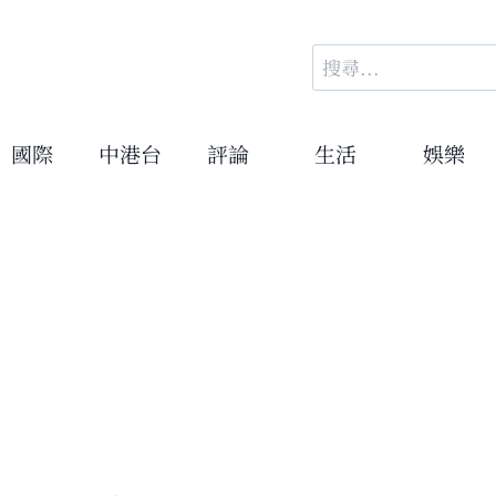
搜
尋
關
鍵
國際
中港台
評論
生活
娛樂
字: