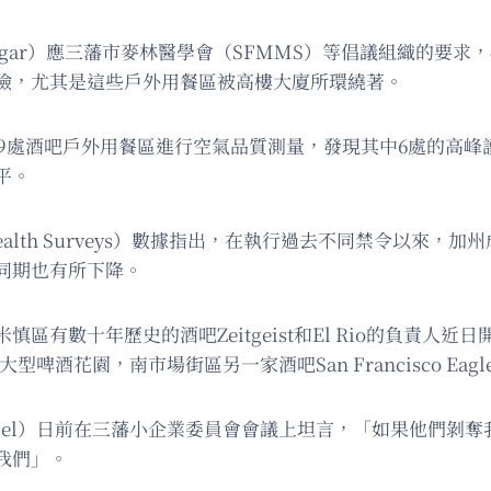
elgar）應三藩市麥林醫學會（SFMMS）等倡議組織的要
險，尤其是這些戶外用餐區被高樓大廈所環繞著。
市9處酒吧戶外用餐區進行空氣品質測量，發現其中6處的高
平。
ealth Surveys）數據指出，在執行過去不同禁令以來，加州成
同期也有所下降。
有數十年歷史的酒吧Zeitgeist和El Rio的負責人
設有一處大型啤酒花園，南市場街區另一家酒吧San Francisco Ea
爾（Lex Montiel）日前在三藩小企業委員會會議上坦言，「如
我們」。