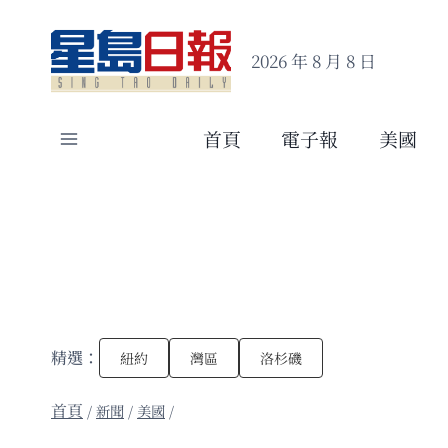
Skip
to
2026 年 8 月 8 日
content
首頁
電子報
美國
精選：
紐約
灣區
洛杉磯
/
新聞
/
美國
/