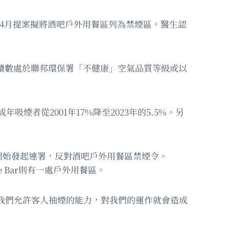
求，4月提案擬將酒吧戶外用餐區列為禁煙區。醫生認
峰讀數處於聯邦環保署「不健康」空氣品質等級或以
年吸煙者從2001年17%降至2023年的5.5%。另
近日開始發起連署，反對酒吧戶外用餐區禁煙令。
gle Bar則有一處戶外用餐區。
果他們剝奪我們允許客人抽煙的能力，對我們的運作就會造成