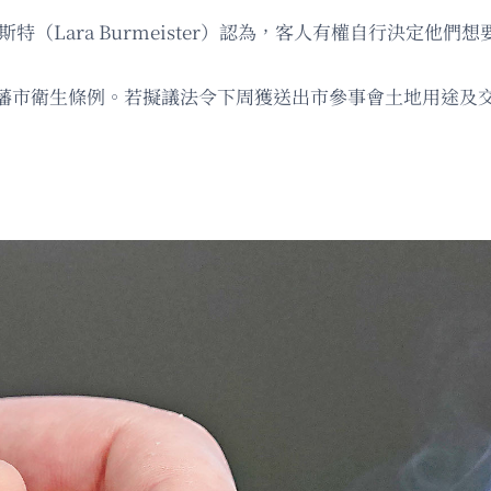
伯邁斯特（Lara Burmeister）認為，客人有權自行決
藩市衛生條例。若擬議法令下周獲送出市參事會土地用途及交