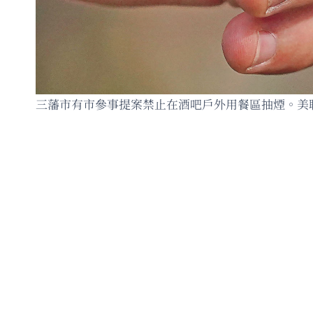
三藩市有市參事提案禁止在酒吧戶外用餐區抽煙。美