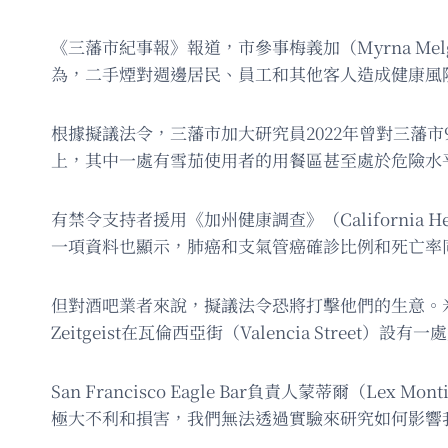
《三藩市紀事報》報道，市參事梅義加（Myrna M
為，二手煙對週邊居民、員工和其他客人造成健康風
根據擬議法令，三藩市加大研究員2022年曾對三藩
上，其中一處有雪茄使用者的用餐區甚至處於危險水
有禁令支持者援用《加州健康調查》（California H
一項資料也顯示，肺癌和支氣管癌確診比例和死亡率
但對酒吧業者來說，擬議法令恐將打擊他們的生意。米慎區
Zeitgeist在瓦倫西亞街（Valencia Street）
San Francisco Eagle Bar負責人蒙蒂
極大不利和損害，我們無法透過實驗來研究如何影響