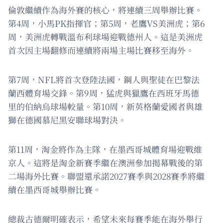
倫敦繼續作為海外賽的核心，將連續三周舉辦比賽。
第4周，小馬PK指揮官；第5周，老鷹VS美洲虎；第6
周，美洲虎轉戰溫布利球場迎戰德州人。這是美洲虎
首次因主場翻修而連續將兩場主場比賽移至海外。
第7周，NFL將首次登陸法國，鋼人與聖徒在巴黎法
蘭西體育場交鋒。第9周，猛虎與獵鷹在西班牙馬德
里的伯納烏球場較量。第10周，新英格蘭愛國者與雄
獅在德國慕尼黑安聯球場對決。
第11周，淘金將作為主隊，在墨西哥城體育場迎戰維
京人。這將是淘金新賽季繼在澳洲參加揭幕戰後的第
二場海外比賽。聯盟還承諾2027賽季與2028賽季將繼
續在墨西哥城舉辦比賽。
總裁古德爾明確表示，希望未來每賽季能在海外舉行