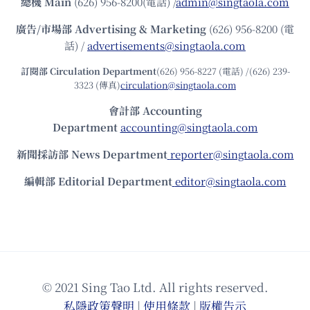
總機
Main
(626) 956-8200(電話) /
admin@singtaola.com
廣告/市場部
Advertising & Marketing
(626) 956-8200 (電
話) /
advertisements@singtaola.com
訂閱部 Circulation Department
(626) 956-8227 (電話) /(626) 239-
3323 (傳真)
circulation@singtaola.com
會計部 Accounting
Department
accounting@singtaola.com
新聞採訪部 News Department
reporter@singtaola.com
編輯部 Editorial Department
editor@singtaola.com
© 2021 Sing Tao Ltd. All rights reserved.
私隱政策聲明
|
使⽤條款
|
版權告⽰