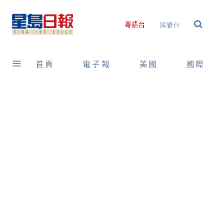
Skip
to
國語台
粵語台
content
首頁
電子報
美國
國際