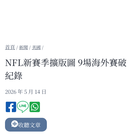
/
新聞
/
美國
/
NFL新賽季擴版圖 9場海外賽破
紀錄
2026 年 5 月 14 日
收聽文章