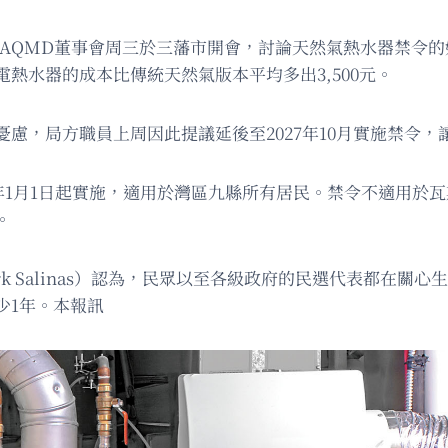
AAQMD董事會周三於三藩市開會，討論天然氣熱水器禁令
熱水器的成本比傳統天然氣版本平均多出3,500元。
慮，局方職員上周因此提議延後至2027年10月實施禁令，
明年1月1日起實施，適用於灣區九縣所有居民。禁令不適用於瓦
。
rk Salinas）認為，民眾以至各級政府的民選代表都在
少1年。本報訊