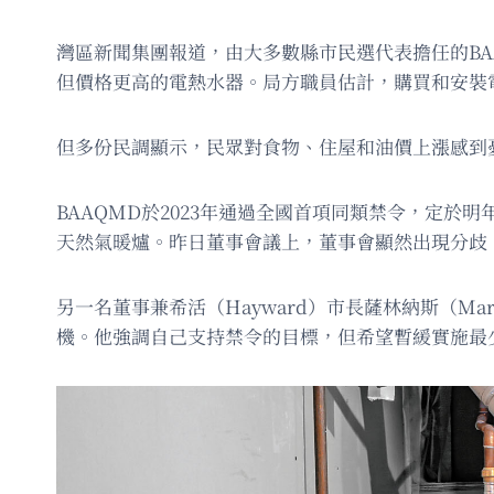
灣區新聞集團報道，由大多數縣市民選代表擔任的B
但價格更高的電熱水器。局方職員估計，購買和安裝電
但多份民調顯示，民眾對食物、住屋和油價上漲感到憂
BAAQMD於2023年通過全國首項同類禁令，定於
天然氣暖爐。昨日董事會議上，董事會顯然出現分歧
另一名董事兼希活（Hayward）市長薩林納斯（Ma
機。他強調自己支持禁令的目標，但希望暫緩實施最