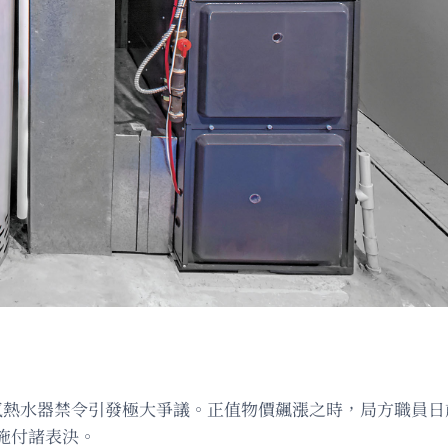
氣熱水器禁令引發極大爭議。正值物價飆漲之時，局方職員日
施付諸表決。