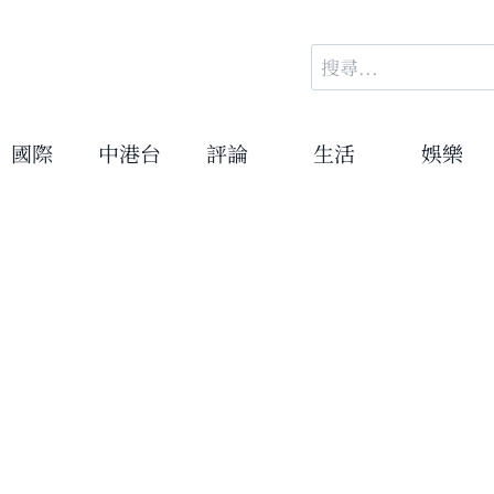
搜
尋
關
鍵
國際
中港台
評論
生活
娛樂
字: