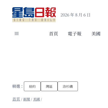
Skip
to
2026 年 8 月 6 日
content
首頁
電子報
美國
精選：
紐約
灣區
洛杉磯
/
新聞
/
美國
/