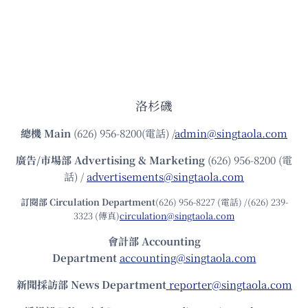
洛杉磯
總機
Main
(626) 956-8200(電話) /
admin@singtaola.com
廣告/市場部
Advertising & Marketing
(626) 956-8200 (電
話) /
advertisements@singtaola.com
訂閱部 Circulation Department
(626) 956-8227 (電話) /(626) 239-
3323 (傳真)
circulation@singtaola.com
會計部 Accounting
Department
accounting@singtaola.com
新聞採訪部 News Department
reporter@singtaola.com