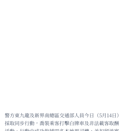
警方東九龍及新界南總區交通部人員今日（5月14日）
採取同步行動，喬裝乘客打擊白牌車及非法載客取酬
活動。行動中成功拘捕四名本地男司機，並扣留涉案