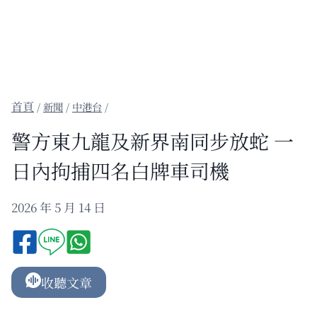
/
新聞
/
中港台
/
警方東九龍及新界南同步放蛇 一
日內拘捕四名白牌車司機
2026 年 5 月 14 日
收聽文章