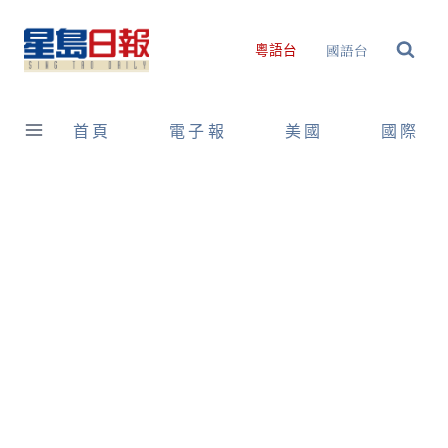
Skip
to
國語台
粵語台
content
首頁
電子報
美國
國際