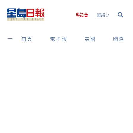
Skip
to
國語台
粵語台
content
首頁
電子報
美國
國際