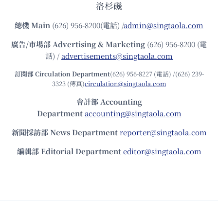
洛杉磯
總機
Main
(626) 956-8200(電話) /
admin@singtaola.com
廣告/市場部
Advertising & Marketing
(626) 956-8200 (電
話) /
advertisements@singtaola.com
訂閱部 Circulation Department
(626) 956-8227 (電話) /(626) 239-
3323 (傳真)
circulation@singtaola.com
會計部 Accounting
Department
accounting@singtaola.com
新聞採訪部 News Department
reporter@singtaola.com
編輯部 Editorial Department
editor@singtaola.com