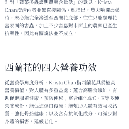
針對「蔬菜多蟲證明農藥含量低」的意見，Krista
Chan澄清兩者並無直接關係。她指出，農夫噴灑農藥
時，未必能完全滲透至西蘭花底部，往往只能處理花
蕾表面的害蟲，加上不少害蟲對市面上的農藥已產生
抗藥性，因此有關說法並不成立。
西蘭花的四大營養功效
從營養學角度分析，Krista Chan指西蘭花具備極高
營養價值，對人體有多重益處：蘊含高膳食纖維，有
助促進腸道健康，預防便秘；富含維他命C、K等多種
營養成份，能促進傷口復原；能幫助人體有效吸收鈣
質，強化骨骼健康；以及含有抗氧化成分，可減少對
身體的損害，延緩老化。