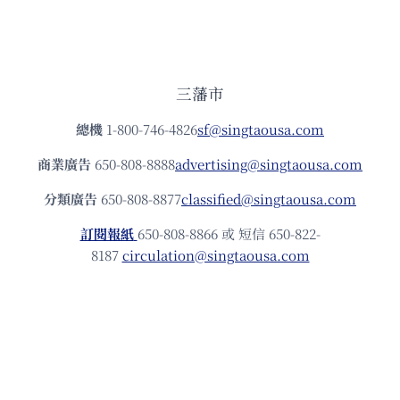
三藩市
總機
1-800-746-4826
sf@singtaousa.com
商業廣告
650-808-8888
advertising@singtaousa.com
分類廣告
650-808-8877
classified@singtaousa.com
訂閱報紙
650-808-8866 或 短信 650-822-
8187
circulation@singtaousa.com