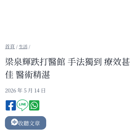
/
生活
/
梁泉輝跌打醫館 手法獨到 療效甚
佳 醫術精湛
2026 年 5 月 14 日
收聽文章