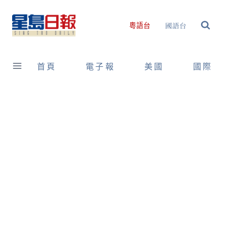
Skip
to
國語台
粵語台
content
首頁
電子報
美國
國際