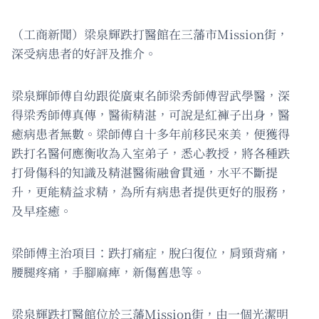
（工商新聞）梁泉輝跌打醫館在三藩市Mission街，
深受病患者的好評及推介。
梁泉輝師傅自幼跟從廣東名師梁秀師傅習武學醫，深
得梁秀師傅真傳，醫術精湛，可說是紅褲子出身，醫
癒病患者無數。梁師傅自十多年前移民來美，便獲得
跌打名醫何應衡收為入室弟子，悉心教授，將各種跌
打骨傷科的知識及精湛醫術融會貫通，水平不斷提
升，更能精益求精，為所有病患者提供更好的服務，
及早痊癒。
梁師傅主治項目：跌打痛症，脫臼復位，肩頸背痛，
腰腿疼痛，手腳麻痺，新傷舊患等。
梁泉輝跌打醫館位於三藩Mission街，由一個光潔明