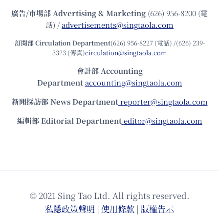
廣告/市場部
Advertising & Marketing
(626) 956-8200 (電
話) /
advertisements@singtaola.com
訂閱部 Circulation Department
(626) 956-8227 (電話) /(626) 239-
3323 (傳真)
circulation@singtaola.com
會計部 Accounting
Department
accounting@singtaola.com
新聞採訪部 News Department
reporter@singtaola.com
編輯部 Editorial Department
editor@singtaola.com
© 2021 Sing Tao Ltd. All rights reserved.
私隱政策聲明
|
使⽤條款
|
版權告⽰