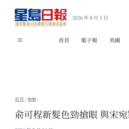
Skip
to
2026 年 8 月 5 日
content
首頁
電子報
美國
/
娛樂
/
俞可程新髮色勁搶眼 與宋宛