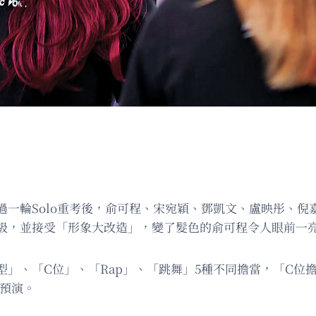
過一輪Solo重考後，俞可程、宋宛穎、鄧凱文、盧映彤、
晉級，並接受「形象大改造」，變了髮色的俞可程令人眼前一
外型」、「C位」、「Rap」、「跳舞」5種不同擔當，「C
S預演。