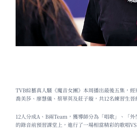
TVB綜藝真人騷《魔音女團》本周播出最後五集，經
喬美莎、廖慧儀、蔡華英及莊子璇，共12名練習生
12人分成A、B兩Team，獲導師分為「唱歌」、「
的錄音前預習課堂上，進行了一場相當精彩的歌唱V