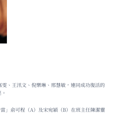
倪嘉雯、王汛文、倪樂琳、邢慧敏，連同成功復活的
亮。
位擔當」俞可程（A）及宋宛穎（B）在班主任陳潔靈