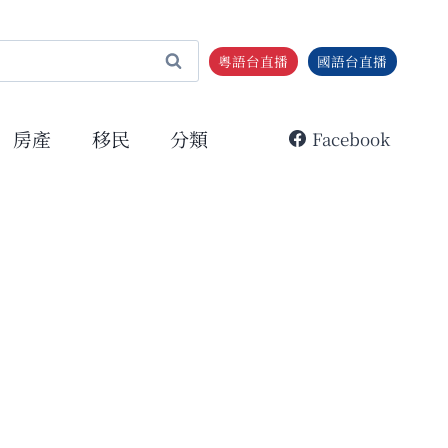
粵語台直播
國語台直播
房產
移民
分類
Facebook