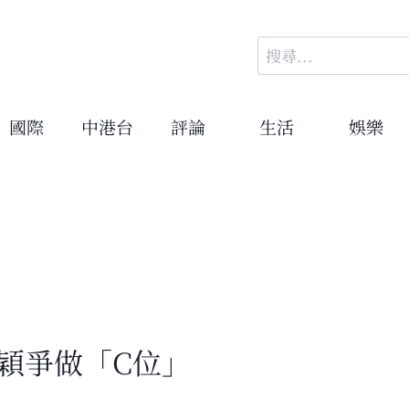
搜
尋
關
鍵
國際
中港台
評論
生活
娛樂
字:
穎爭做「C位」