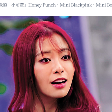
輩」Honey Punch、Mini Blackpink、Mini 