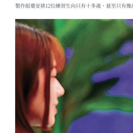
製作組還安排12位練習生向只有十多歲，甚至只有幾歲的「小前