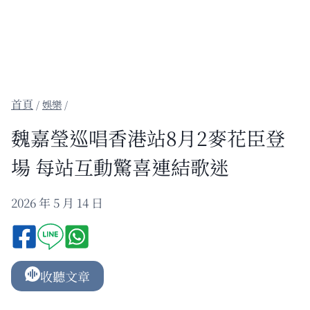
/
娛樂
/
魏嘉瑩巡唱香港站8月2麥花臣登
場 每站互動驚喜連結歌迷
2026 年 5 月 14 日
收聽文章