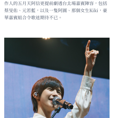
作人的五月天阿信更提前劇透台北場嘉賓陣容，包括
蔡旻佑、元若藍，以及一隻阿圓、那個女生Kiki，豪
華嘉賓組合令歌迷期待不已。