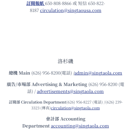
訂閱報紙
650-808-8866 或 短信 650-822-
8187
circulation@singtaousa.com
洛杉磯
總機
Main
(626) 956-8200(電話) /
admin@singtaola.com
廣告/市場部
Advertising & Marketing
(626) 956-8200 (電
話) /
advertisements@singtaola.com
訂閱部 Circulation Department
(626) 956-8227 (電話) /(626) 239-
3323 (傳真)
circulation@singtaola.com
會計部 Accounting
Department
accounting@singtaola.com