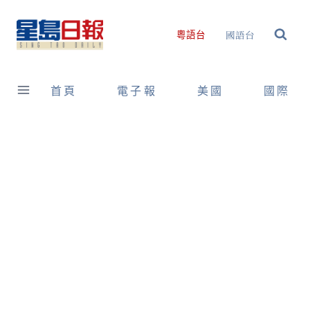
Skip
to
國語台
粵語台
content
首頁
電子報
美國
國際