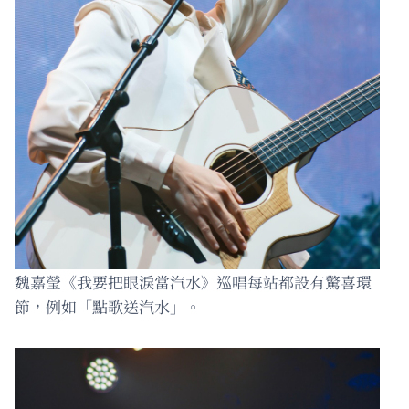
魏嘉瑩《我要把眼淚當汽水》巡唱每站都設有驚喜環
節，例如「點歌送汽水」。