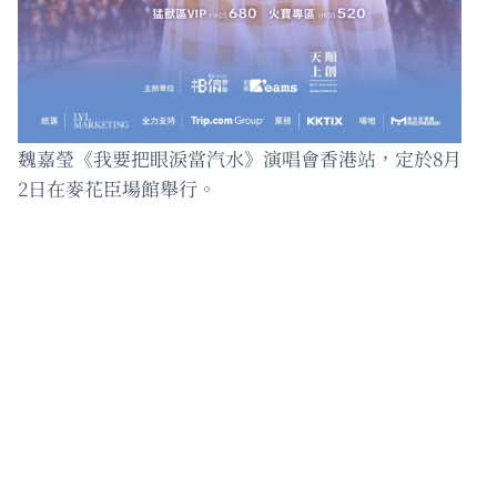
魏嘉瑩《我要把眼淚當汽水》演唱會香港站，定於8月
2日在麥花臣場館舉行。