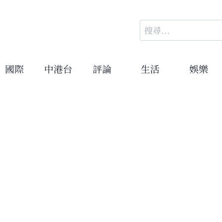
搜
尋
關
鍵
國際
中港台
評論
生活
娛樂
字: