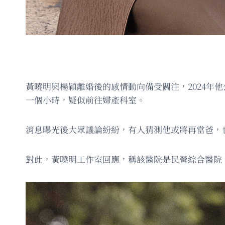
黃曉明與楊穎離婚後的感情動向備受關注，2024
一個小時，疑似前往婦產科室。
消息曝光後大眾議論紛紛，有人猜測他或將再當爸，
對此，黃曉明工作室回應，稱該醫院是民營綜合醫院