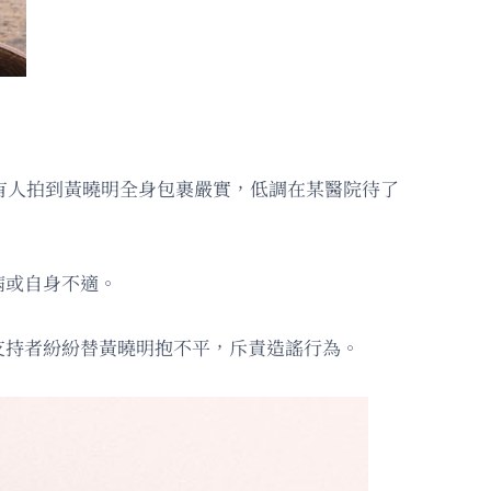
有人拍到黃曉明全身包裹嚴實，低調在某醫院待了
病或自身不適。
支持者紛紛替黃曉明抱不平，斥責造謠行為。