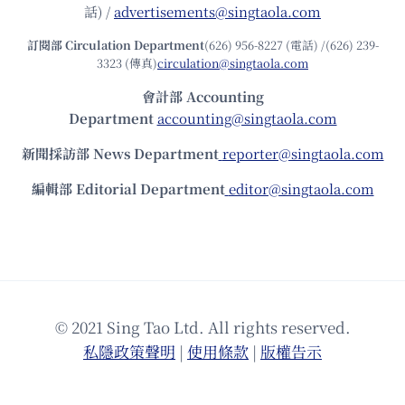
話) /
advertisements@singtaola.com
訂閱部 Circulation Department
(626) 956-8227 (電話) /(626) 239-
3323 (傳真)
circulation@singtaola.com
會計部 Accounting
Department
accounting@singtaola.com
新聞採訪部 News Department
reporter@singtaola.com
編輯部 Editorial Department
editor@singtaola.com
© 2021 Sing Tao Ltd. All rights reserved.
私隱政策聲明
|
使⽤條款
|
版權告⽰