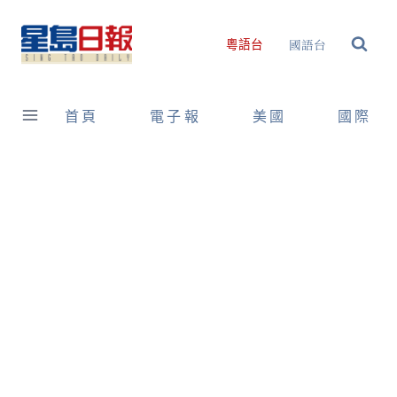
Skip
to
國語台
粵語台
content
首頁
電子報
美國
國際