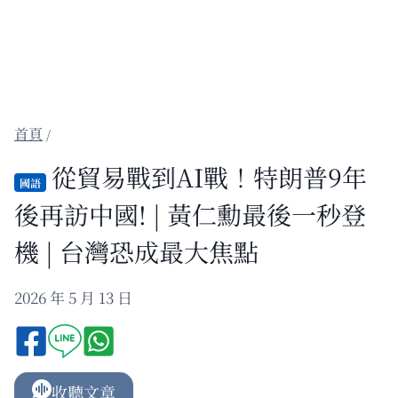
/
從貿易戰到AI戰！特朗普9年
國語
後再訪中國! | 黃仁勳最後一秒登
機 | 台灣恐成最大焦點
2026 年 5 月 13 日
收聽文章