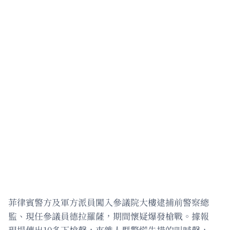
菲律賓警方及軍方派員闖入參議院大樓逮捕前警察總
監、現任參議員德拉羅薩，期間懷疑爆發槍戰。據報
現場傳出10多下槍聲，夾雜人群驚慌失措的叫喊聲，