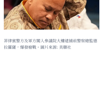
菲律賓警方及軍方闖入參議院大樓逮捕前警察總監德
拉羅薩，爆發槍戰。圖片來源: 美聯社