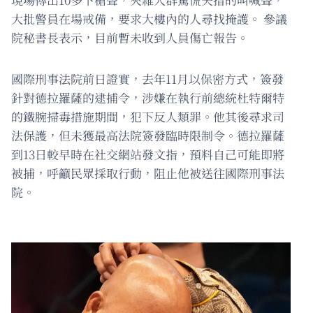
大批警員在場戒備，要求大樓內的人尋找掩護。 參議
院秘書長表示，目前暫未收到人員傷亡報告。
國際刑事法院前日證實，去年11月以保密方式，簽發
針對德拉羅薩的逮捕令，涉嫌在執行前總統杜特爾特
的鐵腕掃毒措施期間，犯下反人類罪。他其後尋求司
法保護，但未獲最高法院簽發臨時限制令。德拉羅薩
到13日較早時在社交網站發文指，預料自己可能即將
被捕，呼籲民眾採取行動，阻止他被送往國際刑事法
院。