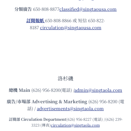
分類廣告
650-808-8877
classified@singtaousa.com
訂閱報紙
650-808-8866 或 短信 650-822-
8187
circulation@singtaousa.com
洛杉磯
總機
Main
(626) 956-8200(電話) /
admin@singtaola.com
廣告/市場部
Advertising & Marketing
(626) 956-8200 (電
話) /
advertisements@singtaola.com
訂閱部 Circulation Department
(626) 956-8227 (電話) /(626) 239-
3323 (傳真)
circulation@singtaola.com