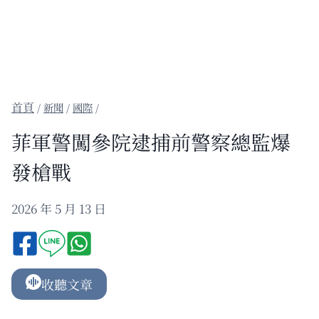
/
新聞
/
國際
/
菲軍警闖參院逮捕前警察總監爆
發槍戰
2026 年 5 月 13 日
收聽文章