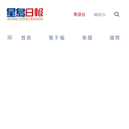
Skip
to
國語台
粵語台
content
首頁
電子報
美國
國際