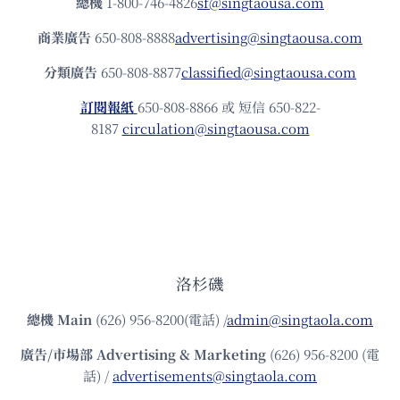
總機
1-800-746-4826
sf@singtaousa.com
商業廣告
650-808-8888
advertising@singtaousa.com
分類廣告
650-808-8877
classified@singtaousa.com
訂閱報紙
650-808-8866 或 短信 650-822-
8187
circulation@singtaousa.com
洛杉磯
總機
Main
(626) 956-8200(電話) /
admin@singtaola.com
廣告/市場部
Advertising & Marketing
(626) 956-8200 (電
話) /
advertisements@singtaola.com