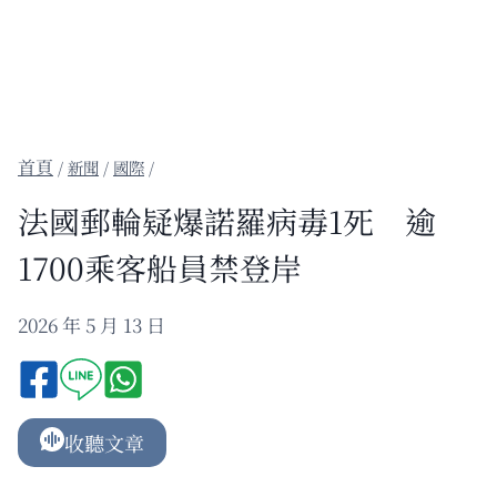
/
新聞
/
國際
/
法國郵輪疑爆諾羅病毒1死 逾
1700乘客船員禁登岸
2026 年 5 月 13 日
收聽文章