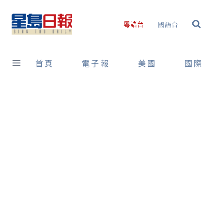
Skip
to
國語台
粵語台
content
首頁
電子報
美國
國際