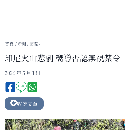
/
新聞
/
國際
/
印尼火山悲劇 嚮導否認無視禁令
2026 年 5 月 13 日
收聽文章