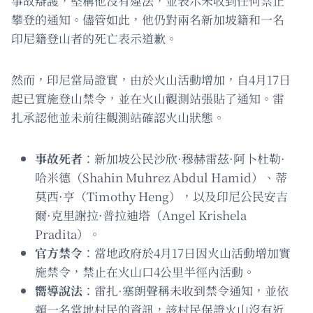
事故辯護，堅稱他沒有違法，並表示未收到任何禁止
攀登的通知。儘管如此，他仍對兩名新加坡籍和一名
印尼籍登山者的死亡表示道歉。
然而，印尼當局證實，由於火山活動增加，自4月17日
起已實施登山禁令，並在火山觀測站張貼了通知。雷
扎承認他並未前往觀測站確認火山狀態。
事故死者
：新加坡公民沙欣·穆赫雷茲·阿卜杜勒·
哈米德（Shahin Muhrez Abdul Hamid）、蒂
莫西·亨（Timothy Heng），以及印尼公民安吉
爾·克里謝拉·普拉迪塔（Angel Krishela
Pradita）。
官方禁令
：當地政府於4月17日因火山活動增加實
施禁令，禁止在火山口4公里半徑內活動。
嚮導說法
：雷扎·塞朗聲稱未收到禁令通知，並依
賴一名當地村民的資訊，該村民保證火山沒有近