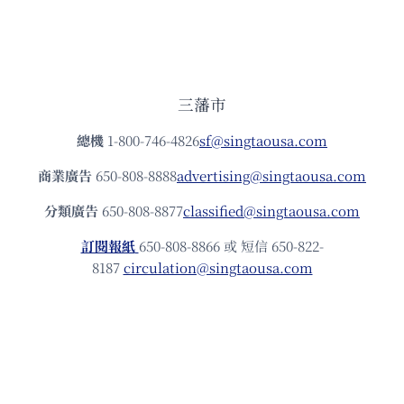
三藩市
總機
1-800-746-4826
sf@singtaousa.com
商業廣告
650-808-8888
advertising@singtaousa.com
分類廣告
650-808-8877
classified@singtaousa.com
訂閱報紙
650-808-8866 或 短信 650-822-
8187
circulation@singtaousa.com