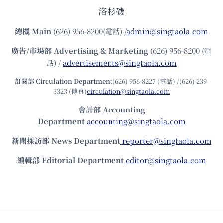
洛杉磯
總機
Main
(626) 956-8200(電話) /
admin@singtaola.com
廣告/市場部
Advertising & Marketing
(626) 956-8200 (電
話) /
advertisements@singtaola.com
訂閱部 Circulation Department
(626) 956-8227 (電話) /(626) 239-
3323 (傳真)
circulation@singtaola.com
會計部 Accounting
Department
accounting@singtaola.com
新聞採訪部 News Department
reporter@singtaola.com
編輯部 Editorial Department
editor@singtaola.com