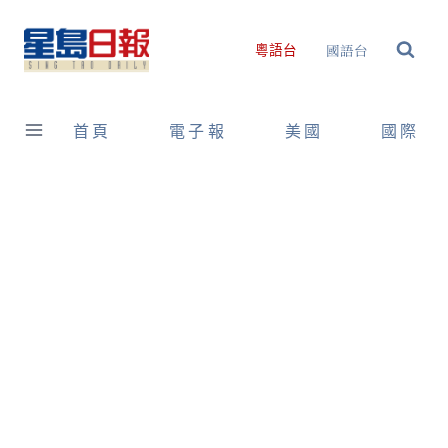
Skip
to
國語台
粵語台
content
首頁
電子報
美國
國際