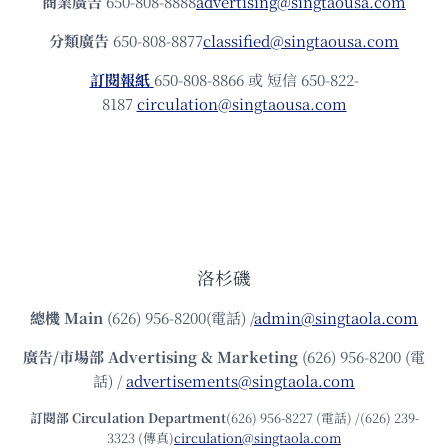
商業廣告
650-808-8888
advertising@singtaousa.com
分類廣告
650-808-8877
classified@singtaousa.com
訂閱報紙
650-808-8866 或 短信 650-822-
8187
circulation@singtaousa.com
洛杉磯
總機
Main
(626) 956-8200(電話) /
admin@singtaola.com
廣告/市場部
Advertising & Marketing
(626) 956-8200 (電
話) /
advertisements@singtaola.com
訂閱部 Circulation Department
(626) 956-8227 (電話) /(626) 239-
3323 (傳真)
circulation@singtaola.com