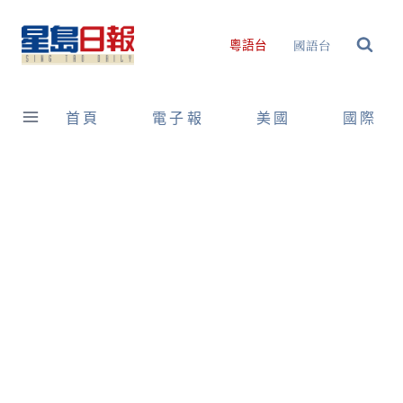
Skip
to
國語台
粵語台
content
首頁
電子報
美國
國際