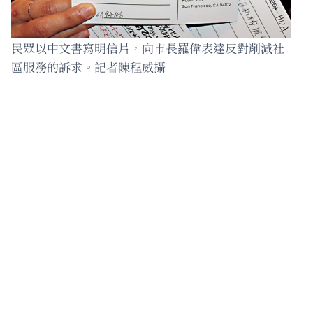
民眾以中文書寫明信片，向市長羅偉表達反對削減社
區服務的訴求。記者陳程威攝