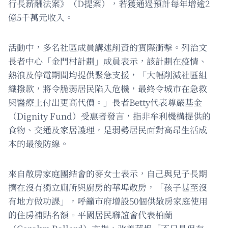
行長薪酬法案》（D提案），若獲通過預計每年增逾2
億5千萬元收入。
活動中，多名社區成員講述削資的實際衝擊。列治文
長者中心「金門村計劃」成員表示，該計劃在疫情、
熱浪及停電期間均提供緊急支援，「大幅削減社區組
織撥款，將令脆弱居民陷入危機，最終令城市在急救
與醫療上付出更高代價。」長者Betty代表尊嚴基金
（Dignity Fund）受惠者發言，指非牟利機構提供的
食物、交通及家居護理，是弱勢居民面對高昂生活成
本的最後防線。
來自散房家庭團結會的麥女士表示，自己與兒子長期
擠在沒有獨立廁所與廚房的華埠散房，「孩子甚至沒
有地方做功課」，呼籲市府增設50個供散房家庭使用
的住房補貼名額。平園居民聯誼會代表柏蘭