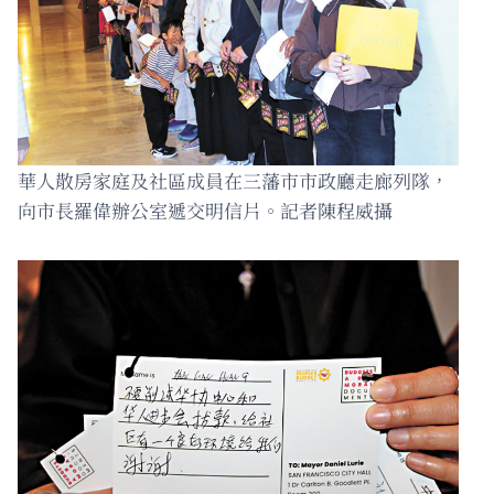
華人散房家庭及社區成員在三藩市市政廳走廊列隊，
向市長羅偉辦公室遞交明信片。記者陳程威攝