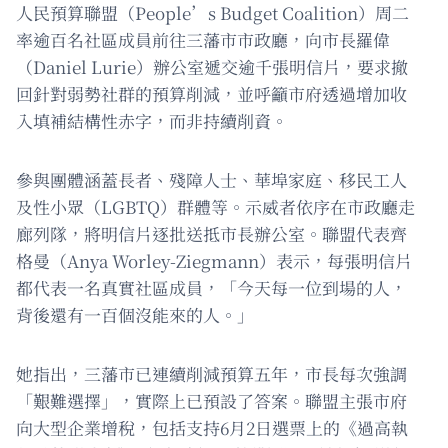
人民預算聯盟（People’s Budget Coalition）周二
率逾百名社區成員前往三藩市市政廳，向市長羅偉
（Daniel Lurie）辦公室遞交逾千張明信片，要求撤
回針對弱勢社群的預算削減，並呼籲市府透過增加收
入填補結構性赤字，而非持續削資。
參與團體涵蓋長者、殘障人士、華埠家庭、移民工人
及性小眾（LGBTQ）群體等。示威者依序在市政廳走
廊列隊，將明信片逐批送抵市長辦公室。聯盟代表齊
格曼（Anya Worley-Ziegmann）表示，每張明信片
都代表一名真實社區成員，「今天每一位到場的人，
背後還有一百個沒能來的人。」
她指出，三藩市已連續削減預算五年，市長每次強調
「艱難選擇」，實際上已預設了答案。聯盟主張市府
向大型企業增稅，包括支持6月2日選票上的《過高執