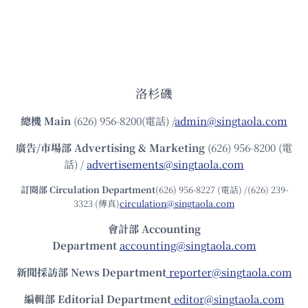
洛杉磯
總機
Main
(626) 956-8200(電話) /
admin@singtaola.com
廣告/市場部
Advertising & Marketing
(626) 956-8200 (電
話) /
advertisements@singtaola.com
訂閱部 Circulation Department
(626) 956-8227 (電話) /(626) 239-
3323 (傳真)
circulation@singtaola.com
會計部 Accounting
Department
accounting@singtaola.com
新聞採訪部 News Department
reporter@singtaola.com
編輯部 Editorial Department
editor@singtaola.com