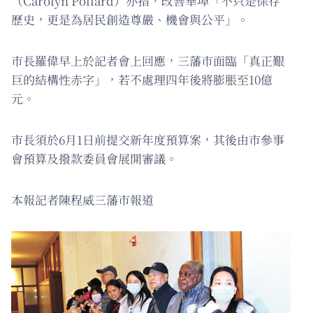
（Carolyn Pollard）亦指，改善華埠「不只是保存
歷史，更是為居民創造尊嚴、機會與公平」。
市長羅偉早上於記者會上回應，三藩市面臨「真正艱
巨的結構性赤字」，若不處理四年後將膨脹至10億
元。
市長須於6月1日前提交新年度預算案，其後由市參事
會預算及撥款委員會展開審議。
本報記者陳程威三藩市報道