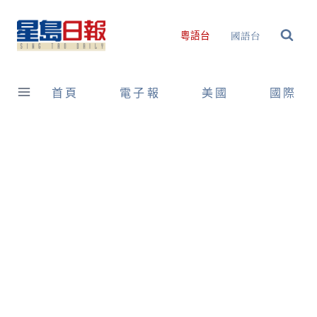
Skip
to
國語台
粵語台
content
首頁
電子報
美國
國際