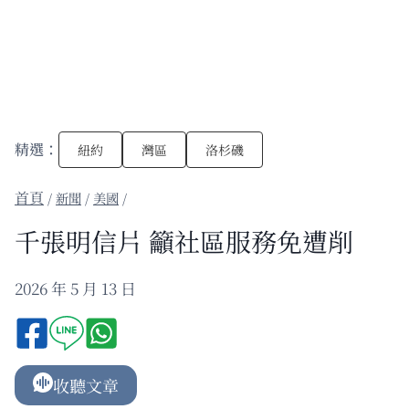
精選：
紐約
灣區
洛杉磯
/
新聞
/
美國
/
千張明信片 籲社區服務免遭削
2026 年 5 月 13 日
收聽文章