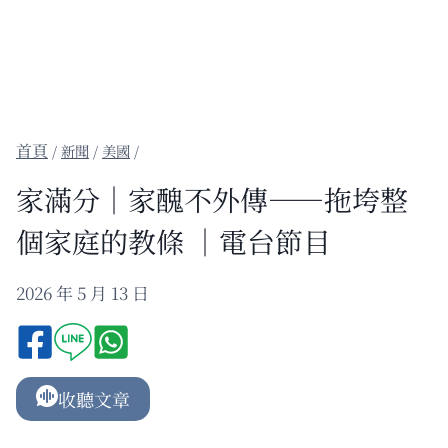
/
新聞
/
美國
/
家滿分｜家醜不外傳——拖垮整
個家庭的教條 ｜電台節目
2026 年 5 月 13 日
收聽文章