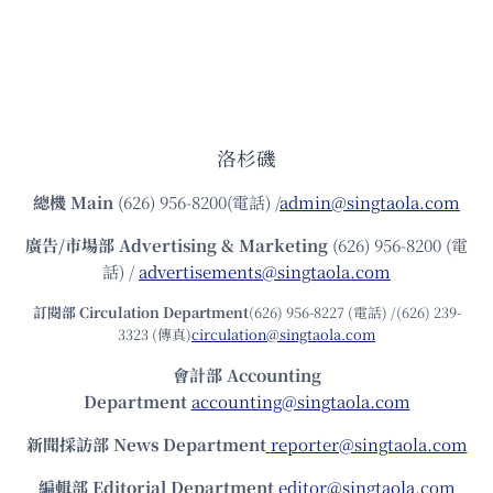
洛杉磯
總機
Main
(626) 956-8200(電話) /
admin@singtaola.com
廣告/市場部
Advertising & Marketing
(626) 956-8200 (電
話) /
advertisements@singtaola.com
訂閱部 Circulation Department
(626) 956-8227 (電話) /(626) 239-
3323 (傳真)
circulation@singtaola.com
會計部 Accounting
Department
accounting@singtaola.com
新聞採訪部 News Department
reporter@singtaola.com
編輯部 Editorial Department
editor@singtaola.com