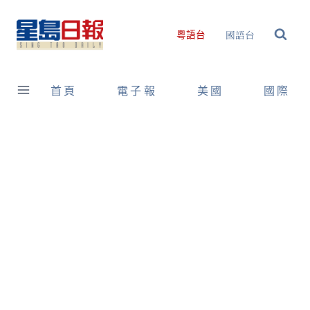
Skip
to
國語台
粵語台
content
首頁
電子報
美國
國際