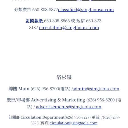
分類廣告
650-808-8877
classified@singtaousa.com
訂閱報紙
650-808-8866 或 短信 650-822-
8187
circulation@singtaousa.com
洛杉磯
總機
Main
(626) 956-8200(電話) /
admin@singtaola.com
廣告/市場部
Advertising & Marketing
(626) 956-8200 (電
話) /
advertisements@singtaola.com
訂閱部 Circulation Department
(626) 956-8227 (電話) /(626) 239-
3323 (傳真)
circulation@singtaola.com