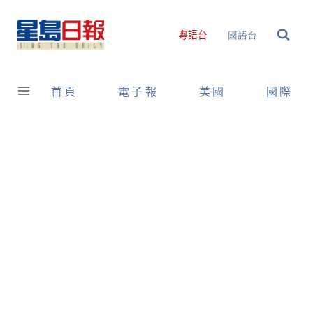
Skip
to
國語台
粵語台
content
首頁
電子報
美國
國際