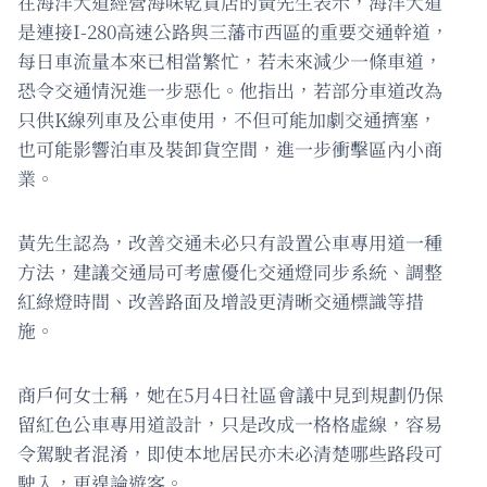
在海洋大道經營海味乾貨店的黃先生表示，海洋大道
是連接I-280高速公路與三藩市西區的重要交通幹道，
每日車流量本來已相當繁忙，若未來減少一條車道，
恐令交通情況進一步惡化。他指出，若部分車道改為
只供K線列車及公車使用，不但可能加劇交通擠塞，
也可能影響泊車及裝卸貨空間，進一步衝擊區內小商
業。
黃先生認為，改善交通未必只有設置公車專用道一種
方法，建議交通局可考慮優化交通燈同步系統、調整
紅綠燈時間、改善路面及增設更清晰交通標識等措
施。
商戶何女士稱，她在5月4日社區會議中見到規劃仍保
留紅色公車專用道設計，只是改成一格格虛線，容易
令駕駛者混淆，即使本地居民亦未必清楚哪些路段可
駛入，更遑論遊客。