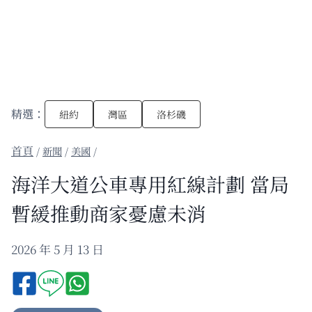
精選：
紐約
灣區
洛杉磯
/
新聞
/
美國
/
海洋大道公車專用紅線計劃 當局
暫緩推動商家憂慮未消
2026 年 5 月 13 日