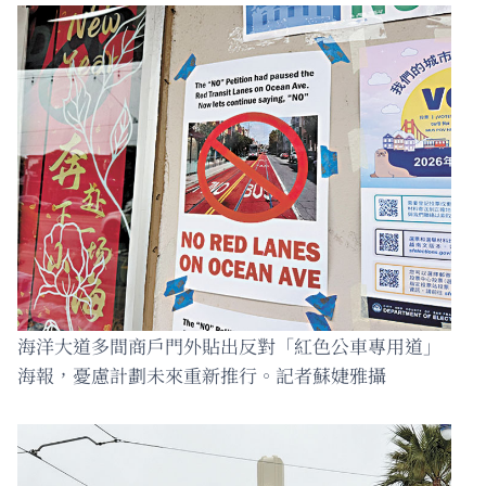
海洋大道多間商戶門外貼出反對「紅色公車專用道」
海報，憂慮計劃未來重新推行。記者蘇婕雅攝