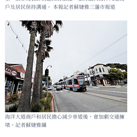
戶及居民保持溝通。 本報記者蘇婕雅三藩市報道
海洋大道商戶和居民擔心減少車道後，會加劇交通擁
堵。記者蘇婕雅攝