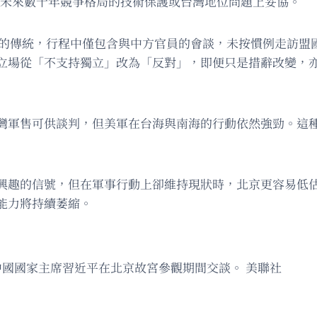
定義未來數十年競爭格局的技術保護或台灣地位問題上妥協。
以來的傳統，行程中僅包含與中方官員的會談，未按慣例走訪
立場從「不支持獨立」改為「反對」，即便只是措辭改變，
灣軍售可供談判，但美軍在台海與南海的行動依然強勁。這
興趣的信號，但在軍事行動上卻維持現狀時，北京更容易低
能力將持續萎縮。
和中國國家主席習近平在北京故宮參觀期間交談。 美聯社