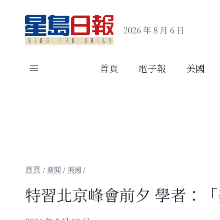
Skip
to
2026 年 8 月 6 日
content
首頁
電子報
美國
/
新聞
/
美國
/
特習北京峰會前夕 學者：