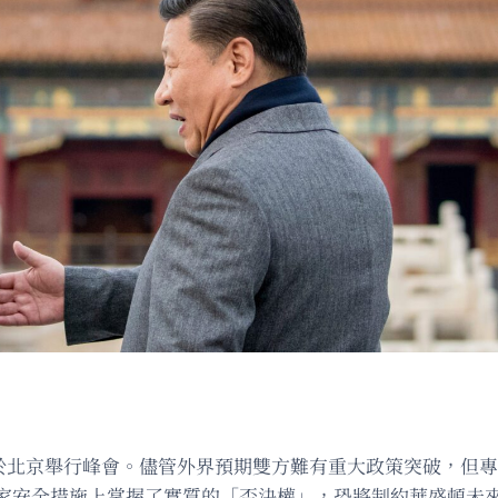
)於北京舉行峰會。儘管外界預期雙方難有重大政策突破，但
家安全措施上掌握了實質的「否決權」，恐將制約華盛頓未