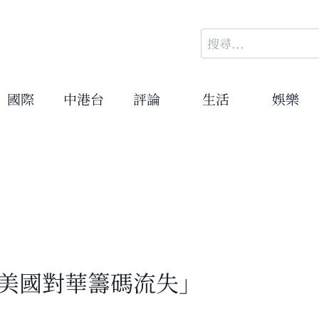
搜
尋
關
鍵
國際
中港台
評論
生活
娛樂
字:
「美國對華籌碼流失」