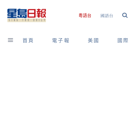
Skip
to
國語台
粵語台
content
首頁
電子報
美國
國際