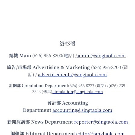
洛杉磯
總機
Main
(626) 956-8200(電話) /
admin@singtaola.com
廣告/市場部
Advertising & Marketing
(626) 956-8200 (電
話) /
advertisements@singtaola.com
訂閱部 Circulation Department
(626) 956-8227 (電話) /(626) 239-
3323 (傳真)
circulation@singtaola.com
會計部 Accounting
Department
accounting@singtaola.com
新聞採訪部 News Department
reporter@singtaola.com
編輯部 Editorial Department
editor@singtaola.com