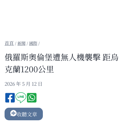
/
新聞
/
國際
/
俄羅斯奧倫堡遭無人機襲擊 距烏
克蘭1200公里
2026 年 5 月 12 日
收聽文章