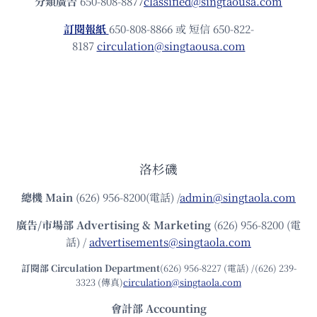
分類廣告
650-808-8877
classified@singtaousa.com
訂閱報紙
650-808-8866 或 短信 650-822-
8187
circulation@singtaousa.com
洛杉磯
總機
Main
(626) 956-8200(電話) /
admin@singtaola.com
廣告/市場部
Advertising & Marketing
(626) 956-8200 (電
話) /
advertisements@singtaola.com
訂閱部 Circulation Department
(626) 956-8227 (電話) /(626) 239-
3323 (傳真)
circulation@singtaola.com
會計部 Accounting