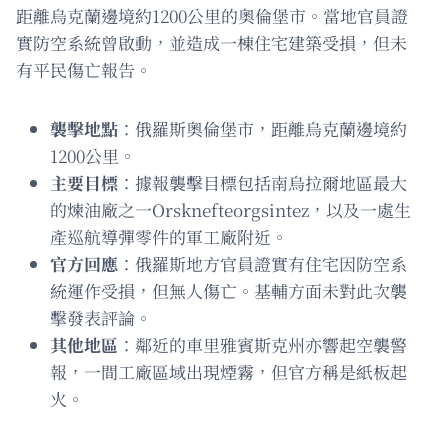
距離烏克蘭邊境約1200公里的奧倫堡市。當地官員證
實防空系統曾啟動，並造成一棟住宅建築受損，但未
有平民傷亡報告。
襲擊地點
：俄羅斯奧倫堡市，距離烏克蘭邊境約
1200公里。
主要目標
：據報襲擊目標包括南烏拉爾地區最大
的煉油廠之一Orsknefteorgsintez，以及一處生
產巡航導彈零件的軍工廠附近。
官方回應
：俄羅斯地方官員證實有住宅因防空系
統運作受損，但無人傷亡。基輔方面未對此次襲
擊發表評論。
其他地區
：鄰近的車里雅賓斯克州亦響起空襲警
報，一間工廠區域出現煙霧，但官方稱是紙板起
火。