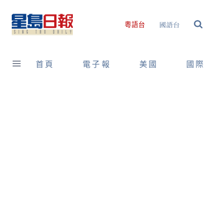
Skip
to
國語台
粵語台
content
首頁
電子報
美國
國際