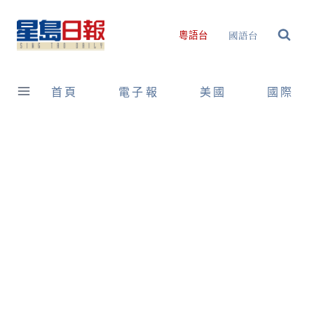
Skip
to
國語台
粵語台
content
首頁
電子報
美國
國際