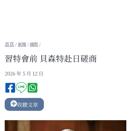
/
新聞
/
國際
/
習特會前 貝森特赴日磋商
2026 年 5 月 12 日
收聽文章