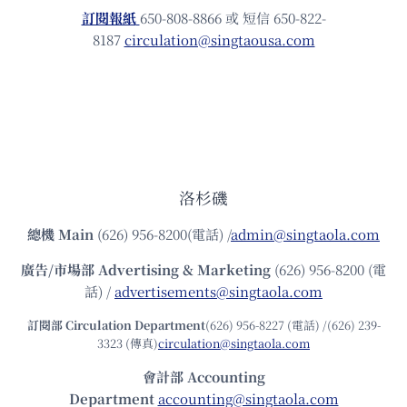
訂閱報紙
650-808-8866 或 短信 650-822-
8187
circulation@singtaousa.com
洛杉磯
總機
Main
(626) 956-8200(電話) /
admin@singtaola.com
廣告/市場部
Advertising & Marketing
(626) 956-8200 (電
話) /
advertisements@singtaola.com
訂閱部 Circulation Department
(626) 956-8227 (電話) /(626) 239-
3323 (傳真)
circulation@singtaola.com
會計部 Accounting
Department
accounting@singtaola.com