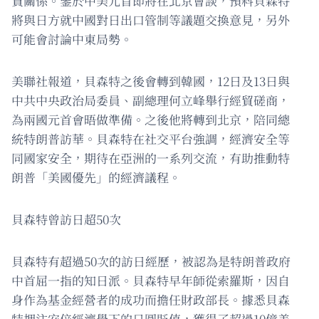
貿關係。鑒於中美元首即將在北京會談，預料貝森特
將與日方就中國對日出口管制等議題交換意見，另外
可能會討論中東局勢。
美聯社報道，貝森特之後會轉到韓國，12日及13日與
中共中央政治局委員、副總理何立峰舉行經貿磋商，
為兩國元首會晤做準備。之後他將轉到北京，陪同總
統特朗普訪華。貝森特在社交平台強調，經濟安全等
同國家安全，期待在亞洲的一系列交流，有助推動特
朗普「美國優先」的經濟議程。
貝森特曾訪日超50次
貝森特有超過50次的訪日經歷，被認為是特朗普政府
中首屈一指的知日派。貝森特早年師從索羅斯，因自
身作為基金經營者的成功而擔任財政部長。據悉貝森
特押注安倍經濟學下的日圓貶值，獲得了超過10億美