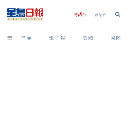
Skip
to
國語台
粵語台
content
首頁
電子報
美國
國際