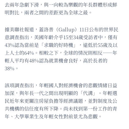
去兩年急劇下滑，與一向較為樂觀的年長群體形成鮮
明對比，兩者之間的差距更為全球之最。
據美聯社報道，蓋洛普（Gallup）11日公布的世界民
意調查指出，美國年齡介乎15至34歲受訪者中，僅有
43%認為當前是「求職的好時機」，遠低於55歲及以
上人士的64%。相較之下，全球的情況則相反——年
輕人平均有48%認為就業機會良好，高於長者的
38%。
該項調查指出，年輕國人對經濟機會的悲觀情緒日益
加深，與年長一代之間出現明顯的「代溝」。年輕選
民近年來更關注房屋負擔等經濟議題，並對制度及公
共機構的信任度有所下降。尚未找到第一份工作的青
年、大學畢業生及年輕女性對前景尤為悲觀。