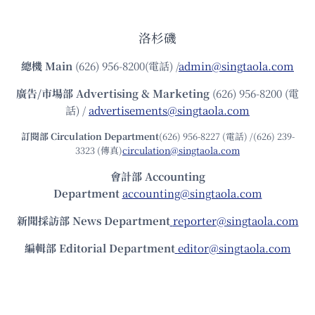
洛杉磯
總機
Main
(626) 956-8200(電話) /
admin@singtaola.com
廣告/市場部
Advertising & Marketing
(626) 956-8200 (電
話) /
advertisements@singtaola.com
訂閱部 Circulation Department
(626) 956-8227 (電話) /(626) 239-
3323 (傳真)
circulation@singtaola.com
會計部 Accounting
Department
accounting@singtaola.com
新聞採訪部 News Department
reporter@singtaola.com
編輯部 Editorial Department
editor@singtaola.com