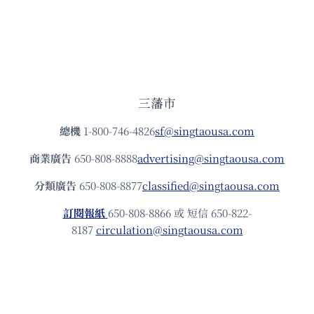
三藩市
總機
1-800-746-4826
sf@singtaousa.com
商業廣告
650-808-8888
advertising@singtaousa.com
分類廣告
650-808-8877
classified@singtaousa.com
訂閱報紙
650-808-8866 或 短信 650-822-
8187
circulation@singtaousa.com