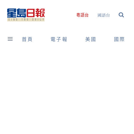
Skip
to
國語台
粵語台
content
首頁
電子報
美國
國際