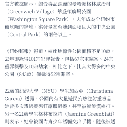
官方數據顯示，飽受毒品蹂躪的曼哈頓格林威治村
（Greenwich Village）華盛頓廣場公園
（Washington Square Park），去年成為全紐約市
最危險的綠地，案發量甚至達到面積巨大的中央公園
（Central Park）的兩倍以上。
《紐約郵報》報道，這座地標性公園面積不足10畝，
去年卻錄得101宗犯罪報告，包括67宗重竊案、24宗
重罪襲擊及10宗劫案。相比之下，比其大得多的中央
公園（843畝）僅錄得52宗罪案。
22歲的紐約大學（NYU）學生加西亞（Christiana
Garcia）透露，公園內有大量遊民公然注射重毒品，
她曾多次遭遇變態狂露體騷擾，甚至被流浪漢追打。
另一名21歲學生格林布拉特（Jasmine Greenblatt）
則表示，她曾被園內青少年誘騙交出手機，隨後被透