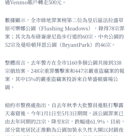
過Venmo賬戶轉走500元。
數據顯示，全市綠地罪案榜第二位為皇后區法拉盛草
原可樂娜公園（Flushing Meadows），錄得78宗罪
案；其次為布碌崙康尼島步行道的60宗、中央公園的
52宗及曼哈頓拜恩公園（BryantPark）的46宗。
整體而言，去年警方在全市1160多個公園共接到338
宗搶劫案、248宗重罪襲擊案和447宗嚴重盜竊案的報
案，其中15%的嚴重盜竊案投訴來自華盛頓廣場公
園。
紐約市警務處指出，自去年秋季大批警員進駐打擊露
天毒窟後，今年1月1日至5月3日期間，該公園罪案已
由去年同期的21宗，降至8宗，跌幅達61.9%。目前，
部分當地居民正推動為公園加裝永久性大閘以封鎖夜