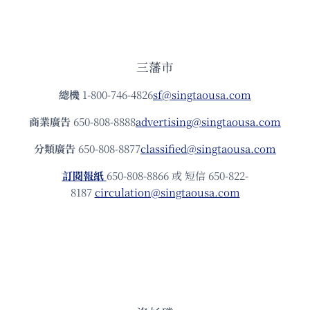
三藩市
總機
1-800-746-4826
sf@singtaousa.com
商業廣告
650-808-8888
advertising@singtaousa.com
分類廣告
650-808-8877
classified@singtaousa.com
訂閱報紙
650-808-8866 或 短信 650-822-
8187
circulation@singtaousa.com