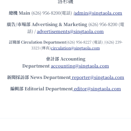
洛杉磯
總機
Main
(626) 956-8200(電話) /
admin@singtaola.com
廣告/市場部
Advertising & Marketing
(626) 956-8200 (電
話) /
advertisements@singtaola.com
訂閱部 Circulation Department
(626) 956-8227 (電話) /(626) 239-
3323 (傳真)
circulation@singtaola.com
會計部 Accounting
Department
accounting@singtaola.com
新聞採訪部 News Department
reporter@singtaola.com
編輯部 Editorial Department
editor@singtaola.com