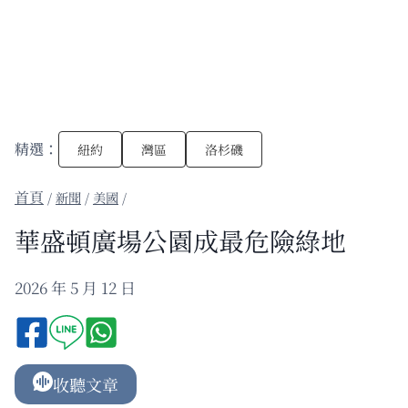
精選：
紐約
灣區
洛杉磯
/
新聞
/
美國
/
華盛頓廣場公園成最危險綠地
2026 年 5 月 12 日
收聽文章