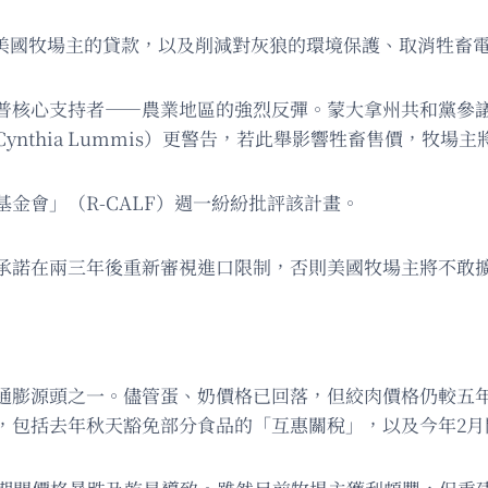
對美國牧場主的貸款，以及削減對灰狼的環境保護、取消牲畜
心支持者——農業地區的強烈反彈。蒙大拿州共和黨參議員戴恩
nthia Lummis）更警告，若此舉影響牲畜售價，牧場
金會」（R-CALF）週一紛紛批評該計畫。
承諾在兩三年後重新審視進口限制，否則美國牧場主將不敢
膨源頭之一。儘管蛋、奶價格已回落，但絞肉價格仍較五年前
，包括去年秋天豁免部分食品的「互惠關稅」，以及今年2月