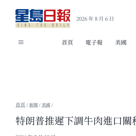
Skip
to
2026 年 8 月 6 日
content
首頁
電子報
美國
/
新聞
/
美國
/
特朗普推遲下調牛肉進口關