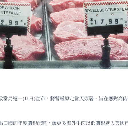
當局週一(11日)宣布，將暫緩原定當天簽署、旨在應對高
出口國的年度關稅配額，讓更多海外牛肉以低關稅進入美國