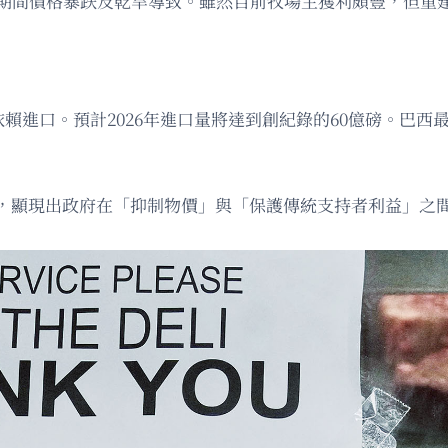
情期間價格暴跌及乾旱導致。雖然目前牧場主獲利頗豐，但重
依賴進口。預計2026年進口量將達到創紀錄的60億磅。巴
，顯現出政府在「抑制物價」與「保護傳統支持者利益」之