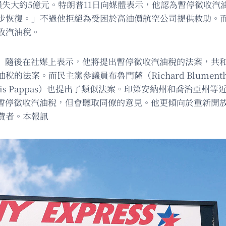
損失大約5億元。特朗普11日向媒體表示，他認為暫停徵收
復。」不過他拒絕為受困於高油價航空公司提供救助。而能源部
收汽油稅。
y）隨後在社媒上表示，他將提出暫停徵收汽油稅的法案，共和黨眾議
案。而民主黨參議員布魯門薩（Richard Blumentha
ris Pappas）也提出了類似法案。印第安納州和喬治亞
成暫停徵收汽油稅，但會聽取同僚的意見。他更傾向於重新開
費者。本報訊