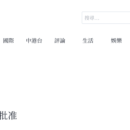
搜
尋
關
鍵
國際
中港台
評論
生活
娛樂
字:
批准