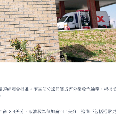
舉須經國會批准。兩黨部分議員贊成暫停徵收汽油稅。根據美
。
侖18.4美分，柴油稅為每加侖24.4美分，這尚不包括通