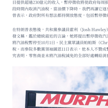
目提供超過230億元的收入，暫停徵收將使政府每周
段時間內取消汽油稅，當油價下降時，我們再讓它逐步恢
曾表示，政府對所有想法都持開放態度，包括暫停徵
在特朗普表態後，共和黨參議員霍利（Josh Hawle
發文稱，鑑於總統最近的言論，她將提出暫停徵收汽油稅的法
將汽油稅暫停至10月1日。民主黨眾議員帕帕斯（Ch
稅。而參院多數黨領袖圖恩11日表示，他本人不贊
究表明，零售商並未將汽油稅減免的全部好處轉給消