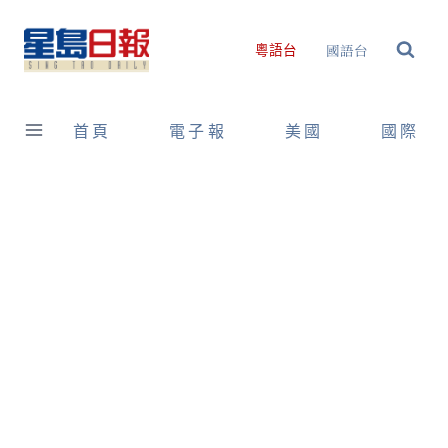
Skip
to
國語台
粵語台
content
首頁
電子報
美國
國際