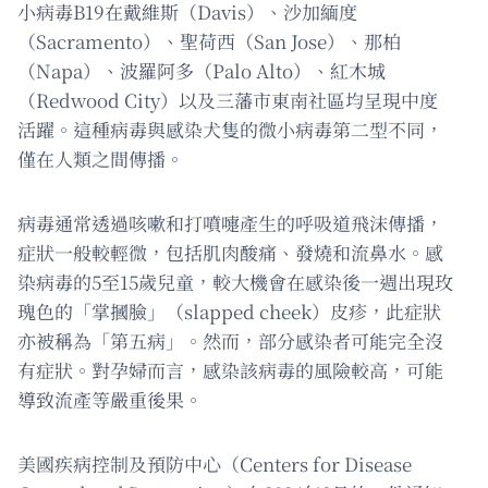
小病毒B19在戴維斯（Davis）、沙加緬度
（Sacramento）、聖荷西（San Jose）、那柏
（Napa）、波羅阿多（Palo Alto）、紅木城
（Redwood City）以及三藩市東南社區均呈現中度
活躍。這種病毒與感染犬隻的微小病毒第二型不同，
僅在人類之間傳播。
病毒通常透過咳嗽和打噴嚏產生的呼吸道飛沫傳播，
症狀一般較輕微，包括肌肉酸痛、發燒和流鼻水。感
染病毒的5至15歲兒童，較大機會在感染後一週出現玫
瑰色的「掌摑臉」（slapped cheek）皮疹，此症狀
亦被稱為「第五病」。然而，部分感染者可能完全沒
有症狀。對孕婦而言，感染該病毒的風險較高，可能
導致流產等嚴重後果。
美國疾病控制及預防中心（Centers for Disease