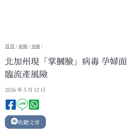
/
新聞
/
美國
/
北加州現「掌摑臉」病毒 孕婦面
臨流產風險
2026 年 5 月 12 日
收聽文章