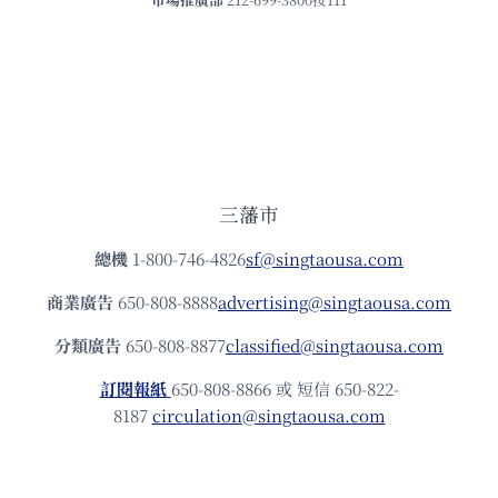
三藩市
總機
1-800-746-4826
sf@singtaousa.com
商業廣告
650-808-8888
advertising@singtaousa.com
分類廣告
650-808-8877
classified@singtaousa.com
訂閱報紙
650-808-8866 或 短信 650-822-
8187
circulation@singtaousa.com