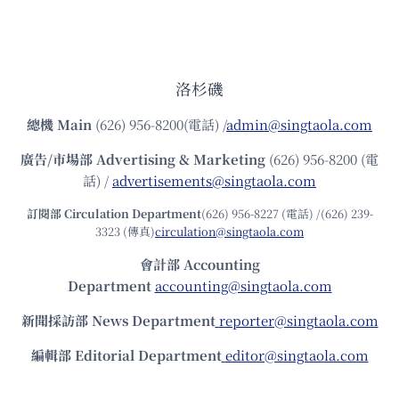
洛杉磯
總機
Main
(626) 956-8200(電話) /
admin@singtaola.com
廣告/市場部
Advertising & Marketing
(626) 956-8200 (電
話) /
advertisements@singtaola.com
訂閱部 Circulation Department
(626) 956-8227 (電話) /(626) 239-
3323 (傳真)
circulation@singtaola.com
會計部 Accounting
Department
accounting@singtaola.com
新聞採訪部 News Department
reporter@singtaola.com
編輯部 Editorial Department
editor@singtaola.com