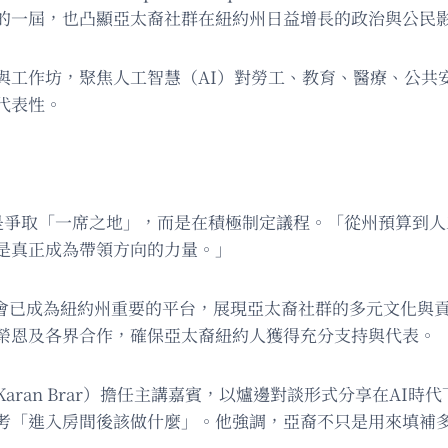
的一屆，也凸顯亞太裔社群在紐約州日益增長的政治與公民
與工作坊，聚焦人工智慧（AI）對勞工、教育、醫療、公共
代表性。
只是爭取「一席之地」，而是在積極制定議程。「從州預算到
是真正成為帶領方向的力量。」
亞裔高峰會已成為紐約州重要的平台，展現亞太裔社群的多元文
榮恩及各界合作，確保亞太裔紐約人獲得充分支持與代表。
ran Brar）擔任主講嘉賓，以爐邊對談形式分享在AI
考「進入房間後該做什麼」。他強調，亞裔不只是用來填補