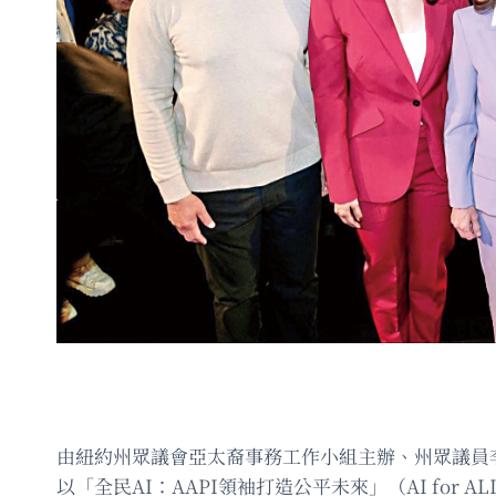
由紐約州眾議會亞太裔事務工作小組主辦、州眾議員李榮
以「全民AI：AAPI領袖打造公平未來」（AI for ALL: 