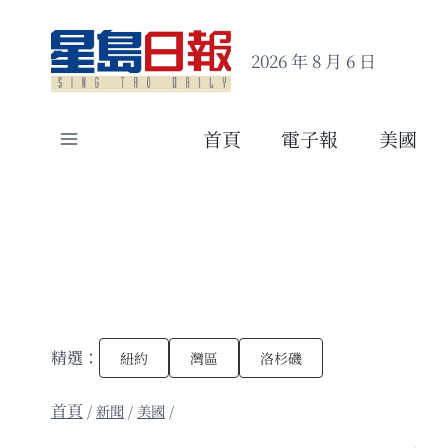
Skip
to
2026 年 8 月 6 日
content
首頁
電子報
美國
精選：
紐約
灣區
洛杉磯
/
新聞
/
美國
/