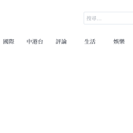
搜
尋
關
鍵
國際
中港台
評論
生活
娛樂
字: