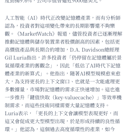
度勁揚9.6%，公司市值曾逼近9000億美元。
人工智能（AI）時代正改變記憶體產業，而有分析師
認為，投資者對這項變化帶來的長期影響還不夠樂
觀。《MarketWatch》報道，儘管投資者已逐漸理解
推動記憶體與儲存裝置業者股價創高的因素，包括更
高價值產品與長期合約增加，D.A. Davidson總經理
Gil Luria指出，許多投資者「仍停留在記憶體屬於景
氣循環產業的舊觀念」，因此「低估了AI時代下記憶
體產業的新算式」。他指出，隨著AI模型規模愈來愈
大，為支持更長的上下文窗口、也就是一次能處理更
多數據量，市場對記憶體的需求正快速增加。這也進
一步推升「鍵值快取（key-valuecache）」等效率機
制需求，而這些技術同樣需要大量記憶體支持。
Luria表示，「更長的上下文會讓模型表現更好，而
這又會促成更大型模型出現，於是形成持續的良性循
環。」他認為，這個過去高度循環性的產業，如今