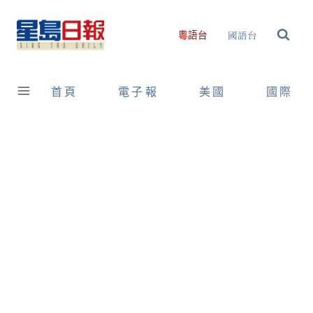
Skip
to
國語台
粵語台
content
首頁
電子報
美國
國際