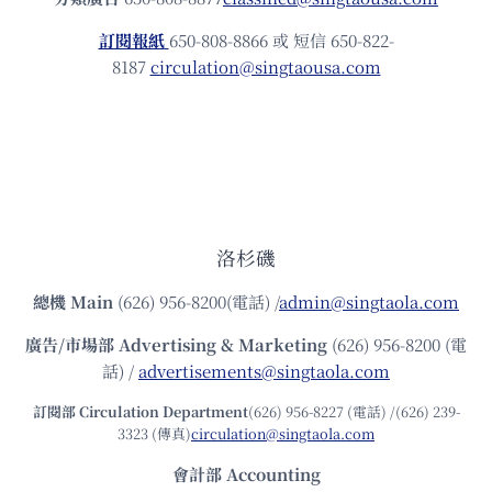
訂閱報紙
650-808-8866 或 短信 650-822-
8187
circulation@singtaousa.com
洛杉磯
總機
Main
(626) 956-8200(電話) /
admin@singtaola.com
廣告/市場部
Advertising & Marketing
(626) 956-8200 (電
話) /
advertisements@singtaola.com
訂閱部 Circulation Department
(626) 956-8227 (電話) /(626) 239-
3323 (傳真)
circulation@singtaola.com
會計部 Accounting