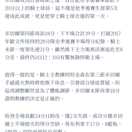
20分以上的騎士球員，這不僅是他季後賽生涯第5次
達成此成就，更是他穿上騎士球衣後的第一次。
米切爾第四節再添18分，下半場合計39分，打破2017
年歐文所保持的28分隊史季後賽半場得分紀錄。騎士
末節一度領先達21分，雖然換下主力後被活塞追近至8
分差，最終仍以112：103有驚無險捍衛主場。
值得一提的是，騎士主教練阿特金森在第三節米切爾
手感最火熱時將他換下休息，引發部分球迷質疑。但
這項調整顯然是為了體能調節，米切爾末節再拿18分
證明教練的決定是正確的。
哈登全場貢獻24分11助攻，僅2次失誤，成功分擔米切
爾上半場熄火的得分空缺。莫布利拿下17分、8籃板、
5助攻，攻防兩端皆有貢獻。