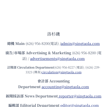
洛杉磯
總機
Main
(626) 956-8200(電話) /
admin@singtaola.com
廣告/市場部
Advertising & Marketing
(626) 956-8200 (電
話) /
advertisements@singtaola.com
訂閱部 Circulation Department
(626) 956-8227 (電話) /(626) 239-
3323 (傳真)
circulation@singtaola.com
會計部 Accounting
Department
accounting@singtaola.com
新聞採訪部 News Department
reporter@singtaola.com
編輯部 Editorial Department
editor@singtaola.com