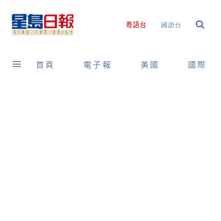
Skip
to
國語台
粵語台
content
首頁
電子報
美國
國際