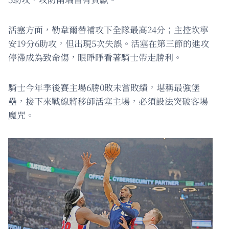
活塞方面，勒韋爾替補攻下全隊最高24分；主控坎寧
安19分6助攻，但出現5次失誤。活塞在第三節的進攻
停滯成為致命傷，眼睜睜看著騎士帶走勝利。
騎士今年季後賽主場6勝0敗未嘗敗績，堪稱最強堡
壘，接下來戰線將移師活塞主場，必須設法突破客場
魔咒。