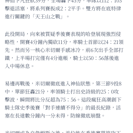
神仙下凡狂砍39分，全場轟下43分，率隊以112：103
擊退活塞，將系列賽扳成2：2平手。雙方將在底特律
進行關鍵的「天王山之戰」。
此役開局，向來被質疑季後賽表現的哈登展現強烈侵
略性，開賽4分鐘內獨砍11分，率騎士首節以24：21領
先。然而另一核心米切爾手感冰冷，前6次出手全部打
鐵，上半場打完僅有4分進帳，騎士以50：56落後進
入中場休息。
易邊再戰後，米切爾徹底進入神仙狀態，第三節9投8
中，單節狂轟21分，率領騎士打出史詩級的25：0攻
擊波，瞬間將比分反超為75：56。這段瘋狂高潮創下
騎士隊史季後賽「對手連續不得分」的最長紀錄，活
塞在長達數分鐘內一分未得，防線徹底崩盤。
米切爾成為自詹姆斯之後，首位能在季後賽單節砍下