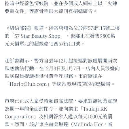
控暗中經營色情妓院，並在多個成人網站上以「火辣
亞洲女性」等露骨字眼大肆刊登招嫖廣告。
《紐約郵報》報道，涉案店舖為位於西57街115號二樓
的「57 Star Beauty Shop」，緊鄰正在發售9800萬
元天價單元的超級豪宅西57街111號。
起訴書顯示，警方自去年12月起接連對該處展開兩次
臥底執法行動。在12月3日及1月7日，店內人員涉嫌向
臥底探員提議提供付費手淫服務。市府隨後在
「HarlotHub.com」等網站發現該店的招嫖廣告。
市府已正式入稟曼哈頓最高法院，要求對該物業實施
為期一年的全面封閉令，並向業主「Tsukiji KK
Corporation」及相關答辯人處以每天1000元的罰
款。然而，該店東主赫美琳達（Melinda Her，音