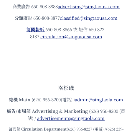
商業廣告
650-808-8888
advertising@singtaousa.com
分類廣告
650-808-8877
classified@singtaousa.com
訂閱報紙
650-808-8866 或 短信 650-822-
8187
circulation@singtaousa.com
洛杉磯
總機
Main
(626) 956-8200(電話) /
admin@singtaola.com
廣告/市場部
Advertising & Marketing
(626) 956-8200 (電
話) /
advertisements@singtaola.com
訂閱部 Circulation Department
(626) 956-8227 (電話) /(626) 239-