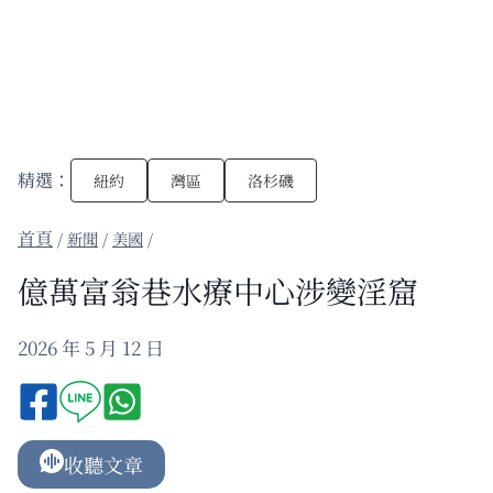
精選：
紐約
灣區
洛杉磯
/
新聞
/
美國
/
億萬富翁巷水療中心涉變淫窟
2026 年 5 月 12 日
收聽文章