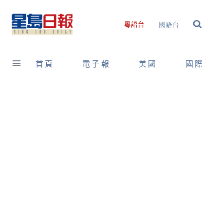
Skip
to
國語台
粵語台
content
首頁
電子報
美國
國際