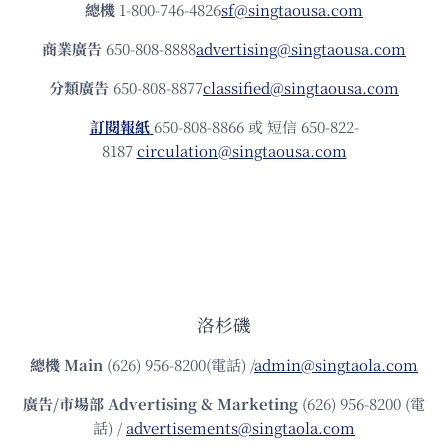
總機
1-800-746-4826
sf@singtaousa.com
商業廣告
650-808-8888
advertising@singtaousa.com
分類廣告
650-808-8877
classified@singtaousa.com
訂閱報紙
650-808-8866 或 短信 650-822-
8187
circulation@singtaousa.com
洛杉磯
總機
Main
(626) 956-8200(電話) /
admin@singtaola.com
廣告/市場部
Advertising & Marketing
(626) 956-8200 (電
話) /
advertisements@singtaola.com