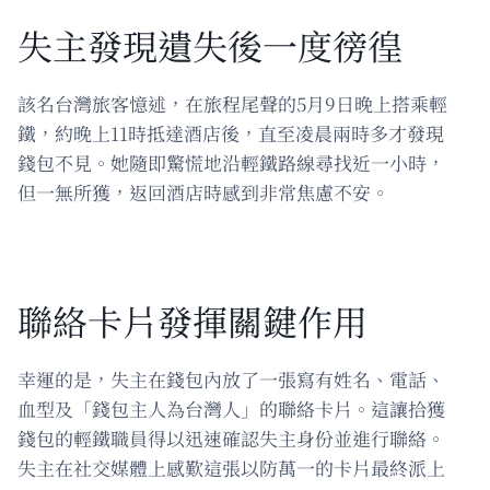
失主發現遺失後一度徬徨
該名台灣旅客憶述，在旅程尾聲的5月9日晚上搭乘輕
鐵，約晚上11時抵達酒店後，直至凌晨兩時多才發現
錢包不見。她隨即驚慌地沿輕鐵路線尋找近一小時，
但一無所獲，返回酒店時感到非常焦慮不安。
聯絡卡片發揮關鍵作用
幸運的是，失主在錢包內放了一張寫有姓名、電話、
血型及「錢包主人為台灣人」的聯絡卡片。這讓拾獲
錢包的輕鐵職員得以迅速確認失主身份並進行聯絡。
失主在社交媒體上感歎這張以防萬一的卡片最終派上