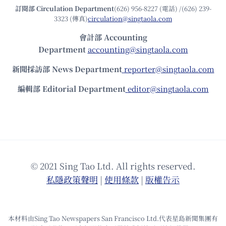
訂閱部 Circulation Department
(626) 956-8227 (電話) /(626) 239-
3323 (傳真)
circulation@singtaola.com
會計部 Accounting
Department
accounting@singtaola.com
新聞採訪部 News Department
reporter@singtaola.com
編輯部 Editorial Department
editor@singtaola.com
© 2021 Sing Tao Ltd. All rights reserved.
私隱政策聲明
|
使⽤條款
|
版權告⽰
本材料由Sing Tao Newspapers San Francisco Ltd.代表星島新聞集團有