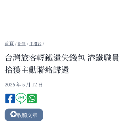
/
新聞
/
中港台
/
台灣旅客輕鐵遺失錢包 港鐵職員
拾獲主動聯絡歸還
2026 年 5 月 12 日
收聽文章