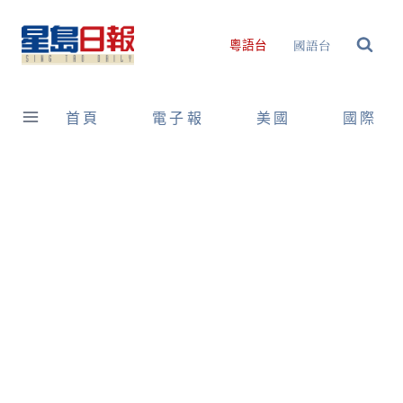
Skip
to
國語台
粵語台
content
首頁
電子報
美國
國際