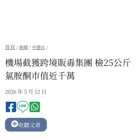
/
新聞
/
中港台
/
機場截獲跨境販毒集團 檢25公斤
氯胺酮市值近千萬
2026 年 5 月 12 日
收聽文章