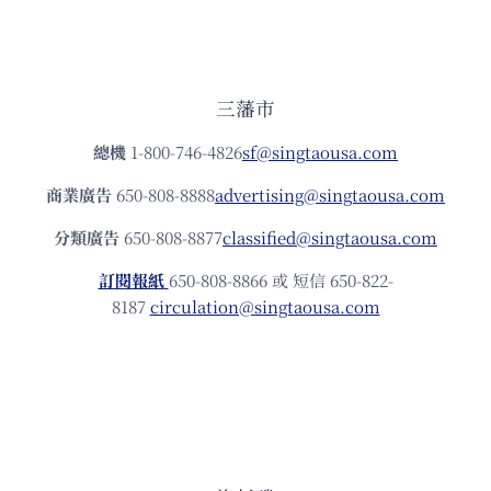
三藩市
總機
1-800-746-4826
sf@singtaousa.com
商業廣告
650-808-8888
advertising@singtaousa.com
分類廣告
650-808-8877
classified@singtaousa.com
訂閱報紙
650-808-8866 或 短信 650-822-
8187
circulation@singtaousa.com