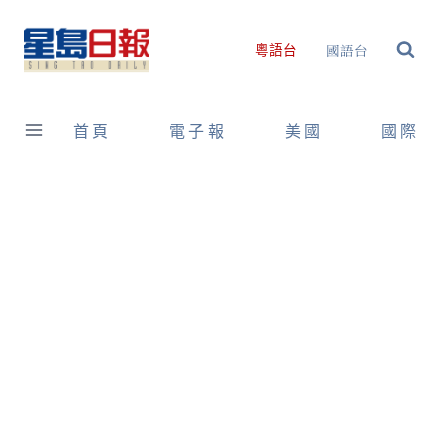
Skip
to
國語台
粵語台
content
首頁
電子報
美國
國際