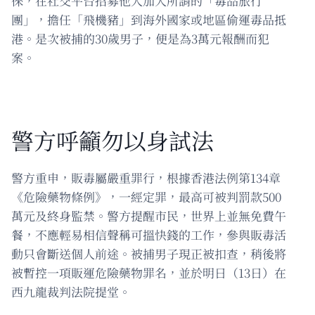
徠，在社交平台招募他人加入所謂的「毒品旅行
團」，擔任「飛機豬」到海外國家或地區偷運毒品抵
港。是次被捕的30歲男子，便是為3萬元報酬而犯
案。
警方呼籲勿以身試法
警方重申，販毒屬嚴重罪行，根據香港法例第134章
《危險藥物條例》，一經定罪，最高可被判罰款500
萬元及終身監禁。警方提醒市民，世界上並無免費午
餐，不應輕易相信聲稱可搵快錢的工作，參與販毒活
動只會斷送個人前途。被捕男子現正被扣查，稍後將
被暫控一項販運危險藥物罪名，並於明日（13日）在
西九龍裁判法院提堂。