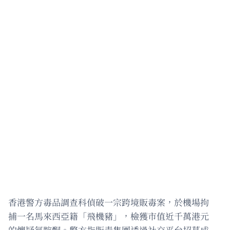
香港警方毒品調查科偵破一宗跨境販毒案，於機場拘
捕一名馬來西亞籍「飛機豬」，檢獲市值近千萬港元
的懷疑氯胺酮。警方指販毒集團透過社交平台招募成