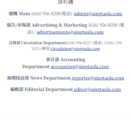
洛杉磯
總機
Main
(626) 956-8200(電話) /
admin@singtaola.com
廣告/市場部
Advertising & Marketing
(626) 956-8200 (電
話) /
advertisements@singtaola.com
訂閱部 Circulation Department
(626) 956-8227 (電話) /(626) 239-
3323 (傳真)
circulation@singtaola.com
會計部 Accounting
Department
accounting@singtaola.com
新聞採訪部 News Department
reporter@singtaola.com
編輯部 Editorial Department
editor@singtaola.com