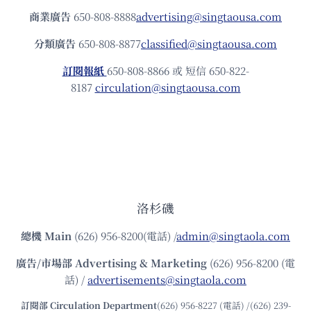
商業廣告
650-808-8888
advertising@singtaousa.com
分類廣告
650-808-8877
classified@singtaousa.com
訂閱報紙
650-808-8866 或 短信 650-822-
8187
circulation@singtaousa.com
洛杉磯
總機
Main
(626) 956-8200(電話) /
admin@singtaola.com
廣告/市場部
Advertising & Marketing
(626) 956-8200 (電
話) /
advertisements@singtaola.com
訂閱部 Circulation Department
(626) 956-8227 (電話) /(626) 239-