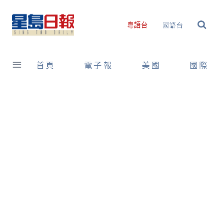
Skip
to
國語台
粵語台
content
首頁
電子報
美國
國際