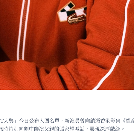
TT大獎」今日公布入圍名單，新演員曾向鎮憑香港影集《絕
訊時特別向劇中飾演父親的張家輝喊話，展現深厚戲緣。