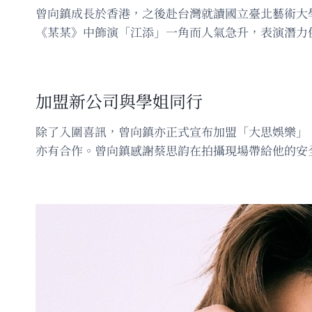
曾向鎮成長於香港，之後赴台灣就讀國立臺北藝術大
《某某》中飾演「江添」一角而人氣急升，表演潛力
加盟新公司與學姐同行
除了入圍喜訊，曾向鎮亦正式宣布加盟「大思娛樂」
亦有合作。曾向鎮感謝蔡思韵在拍攝現場帶給他的安