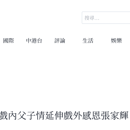
搜
尋
關
鍵
國際
中港台
評論
生活
娛樂
字:
 戲內父子情延伸戲外感恩張家輝