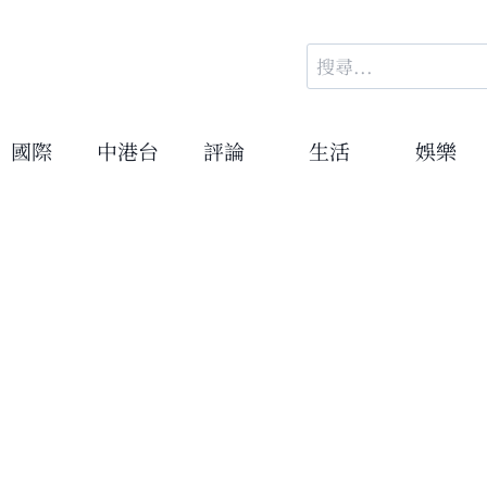
搜
尋
關
鍵
國際
中港台
評論
生活
娛樂
字:
）