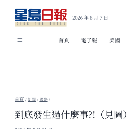
Skip
to
2026 年 8 月 7 日
content
首頁
電子報
美國
/
新聞
/
國際
/
到底發生過什麼事?!（見圖