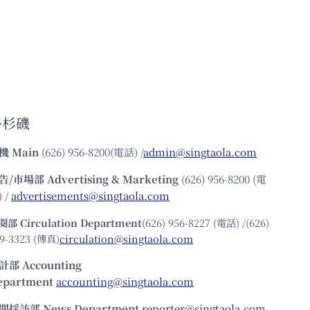
洛杉磯
機
Main
(626) 956-8200(電話) /
admin@singtaola.com
告/市場部
Advertising & Marketing
(626) 956-8200 (電
 /
advertisements@singtaola.com
閱部 Circulation Department
(626) 956-8227 (電話) /(626)
9-3323 (傳真)
circulation@singtaola.com
計部 Accounting
epartment
accounting@singtaola.com
聞採訪部 News Department
reporter@singtaola.com