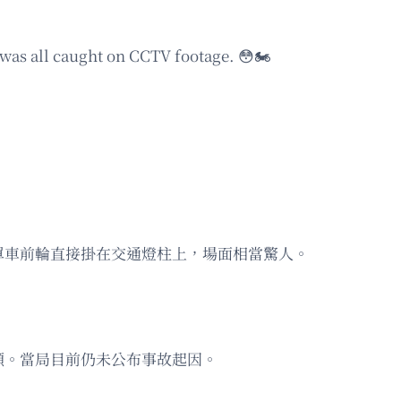
e was all caught on CCTV footage. 😳🏍
電單車前輪直接掛在交通燈柱上，場面相當驚人。
顯。當局目前仍未公布事故起因。