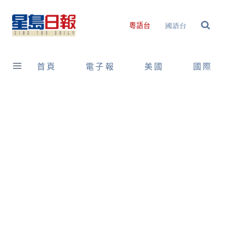
Skip
to
國語台
粵語台
content
首頁
電子報
美國
國際