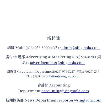
洛杉磯
總機
Main
(626) 956-8200(電話) /
admin@singtaola.com
廣告/市場部
Advertising & Marketing
(626) 956-8200 (電
話) /
advertisements@singtaola.com
訂閱部 Circulation Department
(626) 956-8227 (電話) /(626) 239-
3323 (傳真)
circulation@singtaola.com
會計部 Accounting
Department
accounting@singtaola.com
新聞採訪部 News Department
reporter@singtaola.com