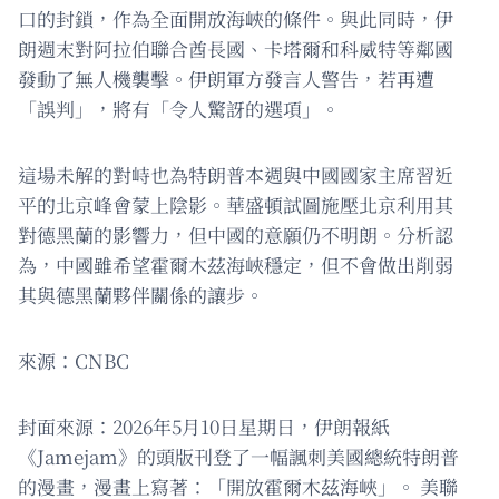
口的封鎖，作為全面開放海峽的條件。與此同時，伊
朗週末對阿拉伯聯合酋長國、卡塔爾和科威特等鄰國
發動了無人機襲擊。伊朗軍方發言人警告，若再遭
「誤判」，將有「令人驚訝的選項」。
這場未解的對峙也為特朗普本週與中國國家主席習近
平的北京峰會蒙上陰影。華盛頓試圖施壓北京利用其
對德黑蘭的影響力，但中國的意願仍不明朗。分析認
為，中國雖希望霍爾木茲海峽穩定，但不會做出削弱
其與德黑蘭夥伴關係的讓步。
來源：CNBC
封面來源：2026年5月10日星期日，伊朗報紙
《Jamejam》的頭版刊登了一幅諷刺美國總統特朗普
的漫畫，漫畫上寫著：「開放霍爾木茲海峽」。 美聯