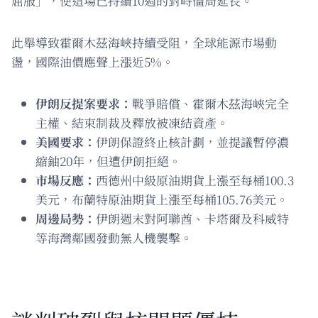
屈服」，使這場已持續10週的對峙僵局延長。
此舉導致霍爾木茲海峽持續受阻，全球能源市場動
盪，國際油價應聲上漲近5%。
伊朗反提案要求：
戰爭賠償、霍爾木茲海峽完全
主權、結束制裁及釋放被凍結資產。
美國要求：
伊朗保證終止核計劃，並提議暫停濃
縮鈾20年，但遭伊朗拒絕。
市場反應：
西德州中級原油期貨上漲至每桶100.3
美元，布蘭特原油期貨上漲至每桶105.76美元。
周邊局勢：
伊朗週末對阿聯酋、卡塔爾及科威特
等海灣鄰國發動無人機襲擊。