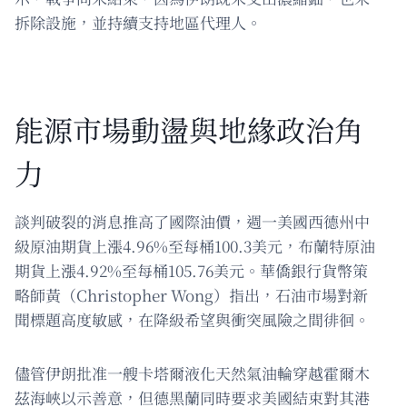
拆除設施，並持續支持地區代理人。
能源市場動盪與地緣政治角
力
談判破裂的消息推高了國際油價，週一美國西德州中
級原油期貨上漲4.96%至每桶100.3美元，布蘭特原油
期貨上漲4.92%至每桶105.76美元。華僑銀行貨幣策
略師黃（Christopher Wong）指出，石油市場對新
聞標題高度敏感，在降級希望與衝突風險之間徘徊。
儘管伊朗批准一艘卡塔爾液化天然氣油輪穿越霍爾木
茲海峽以示善意，但德黑蘭同時要求美國結束對其港