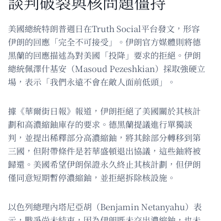
談判破裂與核問題僵持
美國總統特朗普週日在Truth Social平台發文，形容
伊朗的回應「完全不可接受」。伊朗官方媒體則將德
黑蘭的回應描述為對美國「投降」要求的拒絕。伊朗
總統佩澤什基安（Masoud Pezeshkian）採取強硬立
場，表示「我們永遠不會在敵人面前低頭」。
據《華爾街日報》報道，伊朗拒絕了美國關於其核計
劃和高濃縮鈾庫存的要求。德黑蘭提議進行單獨談
判，並提出稀釋部分高濃縮鈾，將其餘部分轉移到第
三國，但附帶條件是若華盛頓退出協議，這些鈾將被
歸還。美國希望伊朗保證永久終止其核計劃，但伊朗
僅同意短期暫停濃縮鈾，並拒絕拆除核設施。
以色列總理內塔尼亞胡（Benjamin Netanyahu）表
示，戰爭尚未結束，因為伊朗既未交出濃縮鈾，也未