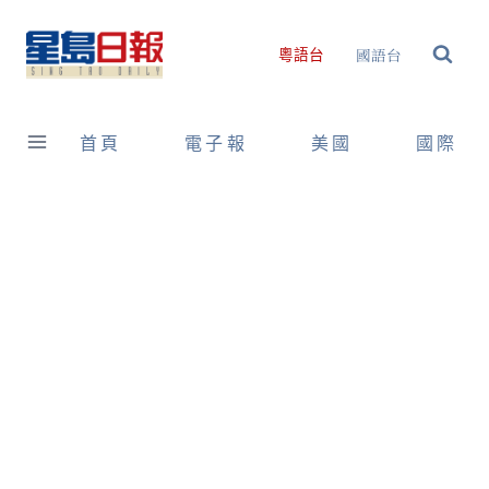
Skip
to
國語台
粵語台
content
首頁
電子報
美國
國際