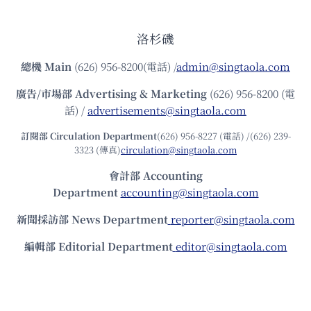
洛杉磯
總機
Main
(626) 956-8200(電話) /
admin@singtaola.com
廣告/市場部
Advertising & Marketing
(626) 956-8200 (電
話) /
advertisements@singtaola.com
訂閱部 Circulation Department
(626) 956-8227 (電話) /(626) 239-
3323 (傳真)
circulation@singtaola.com
會計部 Accounting
Department
accounting@singtaola.com
新聞採訪部 News Department
reporter@singtaola.com
編輯部 Editorial Department
editor@singtaola.com