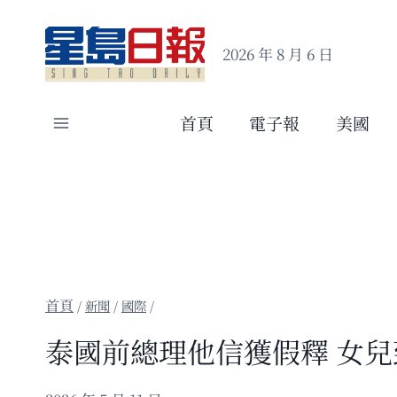
Skip
to
2026 年 8 月 6 日
content
首頁
電子報
美國
/
新聞
/
國際
/
泰國前總理他信獲假釋 女