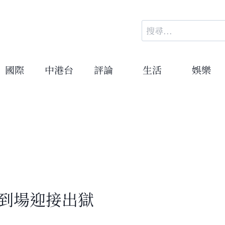
搜
尋
關
鍵
國際
中港台
評論
生活
娛樂
字:
兒到場迎接出獄