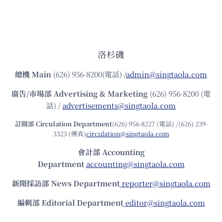
洛杉磯
總機
Main
(626) 956-8200(電話) /
admin@singtaola.com
廣告/市場部
Advertising & Marketing
(626) 956-8200 (電
話) /
advertisements@singtaola.com
訂閱部 Circulation Department
(626) 956-8227 (電話) /(626) 239-
3323 (傳真)
circulation@singtaola.com
會計部 Accounting
Department
accounting@singtaola.com
新聞採訪部 News Department
reporter@singtaola.com
編輯部 Editorial Department
editor@singtaola.com