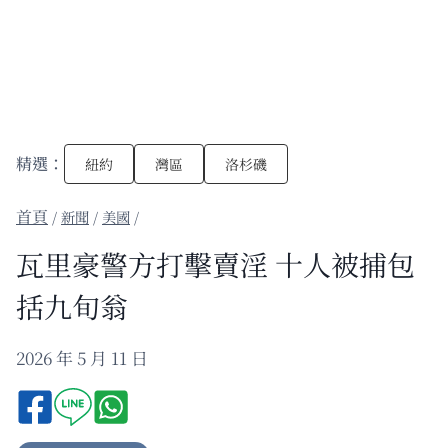
精選：
紐約
灣區
洛杉磯
/
新聞
/
美國
/
瓦里豪警方打擊賣淫 十人被捕包
括九旬翁
2026 年 5 月 11 日