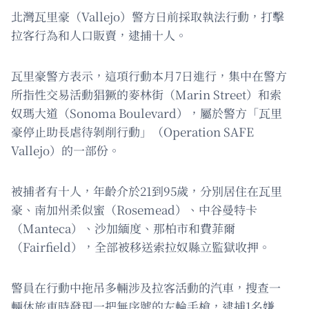
北灣瓦里豪（Vallejo）警方日前採取執法行動，打擊
拉客行為和人口販賣，逮捕十人。
瓦里豪警方表示，這項行動本月7日進行，集中在警方
所指性交易活動猖獗的麥林街（Marin Street）和索
奴瑪大道（Sonoma Boulevard），屬於警方「瓦里
豪停止助長虐待剝削行動」（Operation SAFE
Vallejo）的一部份。
被捕者有十人，年齡介於21到95歲，分別居住在瓦里
豪、南加州柔似蜜（Rosemead）、中谷曼特卡
（Manteca）、沙加緬度、那柏市和費菲爾
（Fairfield），全部被移送索拉奴縣立監獄收押。
警員在行動中拖吊多輛涉及拉客活動的汽車，搜查一
輛休旅車時發現一把無序號的左輪手槍，逮捕1名嫌