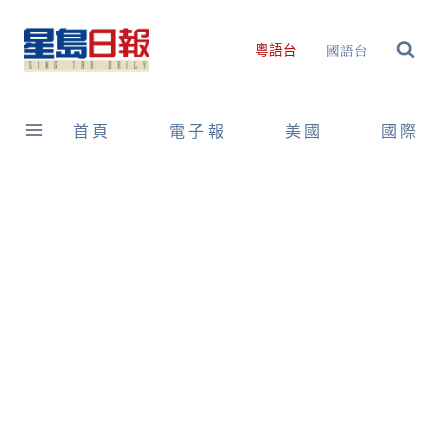
Skip
to
國語台
粵語台
content
首頁
電子報
美國
國際