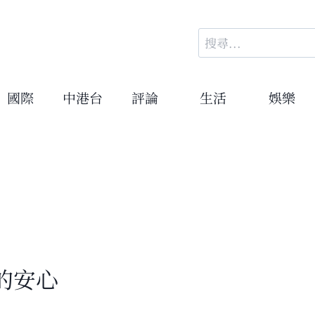
搜
尋
關
鍵
國際
中港台
評論
生活
娛樂
字:
的安心