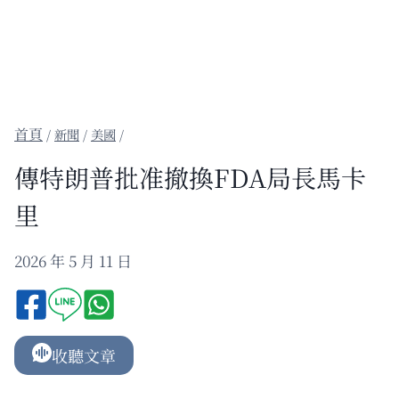
/
新聞
/
美國
/
傳特朗普批准撤換FDA局長馬卡
里
2026 年 5 月 11 日
收聽文章