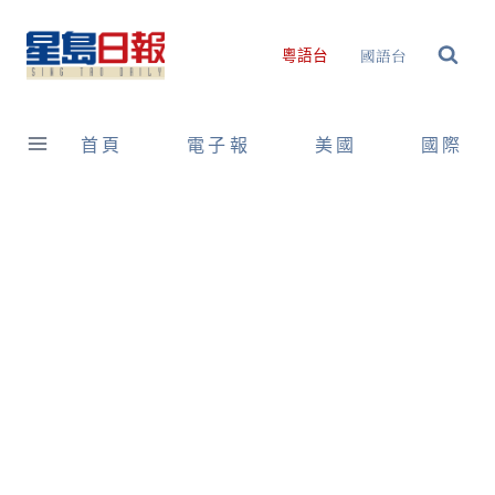
Skip
to
國語台
粵語台
content
首頁
電子報
美國
國際