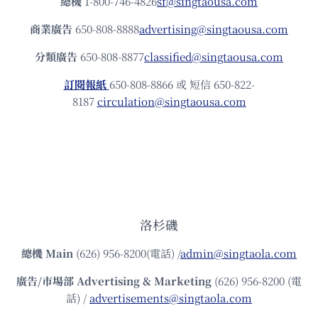
總機
1-800-746-4826
sf@singtaousa.com
商業廣告
650-808-8888
advertising@singtaousa.com
分類廣告
650-808-8877
classified@singtaousa.com
訂閱報紙
650-808-8866 或 短信 650-822-
8187
circulation@singtaousa.com
洛杉磯
總機
Main
(626) 956-8200(電話) /
admin@singtaola.com
廣告/市場部
Advertising & Marketing
(626) 956-8200 (電
話) /
advertisements@singtaola.com