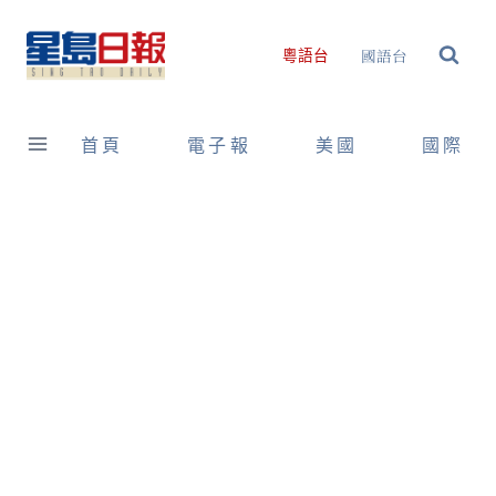
Skip
to
國語台
粵語台
content
首頁
電子報
美國
國際