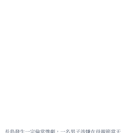
長島發生一宗倫常慘劇，一名男子涉嫌在母親節當天