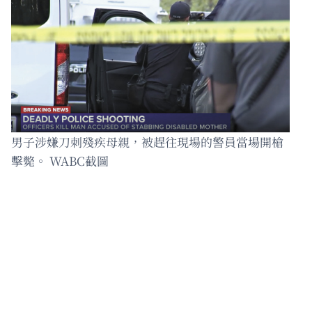
男子涉嫌刀刺殘疾母親，被趕往現場的警員當場開槍
擊斃。 WABC截圖