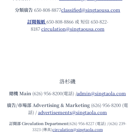
分類廣告
650-808-8877
classified@singtaousa.com
訂閱報紙
650-808-8866 或 短信 650-822-
8187
circulation@singtaousa.com
洛杉磯
總機
Main
(626) 956-8200(電話) /
admin@singtaola.com
廣告/市場部
Advertising & Marketing
(626) 956-8200 (電
話) /
advertisements@singtaola.com
訂閱部 Circulation Department
(626) 956-8227 (電話) /(626) 239-
3323 (傳真)
circulation@singtaola.com