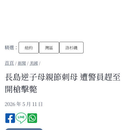
精選：
紐約
灣區
洛杉磯
/
新聞
/
美國
/
長島逆子母親節刺母 遭警員趕至
開槍擊斃
2026 年 5 月 11 日