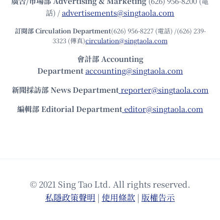
廣告/市場部
Advertising & Marketing
(626) 956-8200 (電
話) /
advertisements@singtaola.com
訂閱部 Circulation Department
(626) 956-8227 (電話) /(626) 239-
3323 (傳真)
circulation@singtaola.com
會計部 Accounting
Department
accounting@singtaola.com
新聞採訪部 News Department
reporter@singtaola.com
編輯部 Editorial Department
editor@singtaola.com
© 2021 Sing Tao Ltd. All rights reserved.
私隱政策聲明
|
使⽤條款
|
版權告⽰