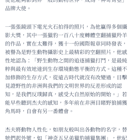
品牌大使。
一張張鏡頭下電光火石拍得的照片，為他贏得多個攝
影大獎，其中一張獵豹一百八十度轉體空翻捕獵羚羊
的作品，實在太難得，獲十一份國際報章同時發表，
被譽為是野生動物攝影史上最精彩的空翻照片，他感
性地認為：「野生動物之間的追逐捕獵打鬥，是最純
粹與最有效地達到生存環境動態平衡的方式。這種不
加修飾的生存方式，從遠古時代就沒有改變過，目擊
見證野性的非洲與我們的文明世界的反差形成的認
知，是我們反璞歸真，感受大自然原始的開始。」若
能早些聽到杰夫的感知，多年前在非洲目睹野狼捕獲
角馬時，自會有另一番體會。
杰夫將動物人性化，如朋友般叫出各動物的名字，替
牠們起外號，如「神奇五兄弟獵豹捕獵集團」，他紀