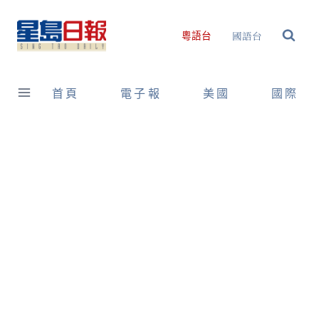
Skip
to
國語台
粵語台
content
首頁
電子報
美國
國際