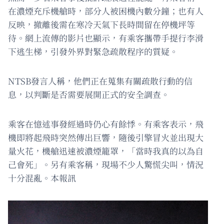
在濃煙充斥機艙時，部分人被困機內數分鐘；也有人
反映，撤離後需在寒冷天氣下長時間留在停機坪等
待。網上流傳的影片也顯示，有乘客攜帶手提行李滑
下逃生梯，引發外界對緊急疏散程序的質疑。
NTSB發言人稱，他們正在蒐集有關疏散行動的信
息，以判斷是否需要展開正式的安全調查。
乘客在憶述事發經過時仍心有餘悸。有乘客表示，飛
機即將起飛時突然傳出巨響，隨後引擎冒火並出現大
量火花，機艙迅速被濃煙籠罩，「當時我真的以為自
己會死」。另有乘客稱，現場不少人驚慌尖叫，情況
十分混亂。本報訊