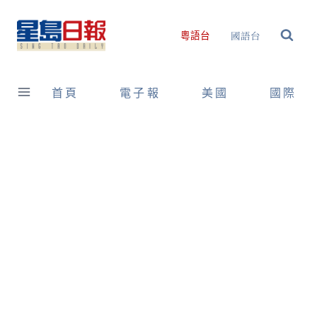
Skip
to
國語台
粵語台
content
首頁
電子報
美國
國際