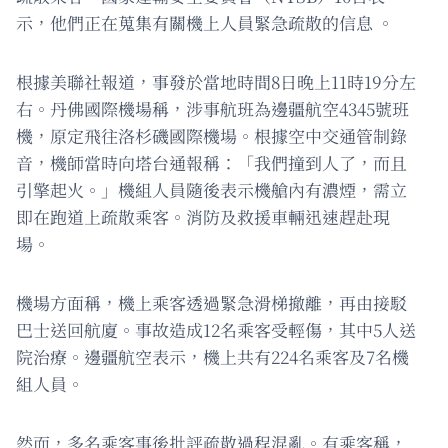
示，他們正在蒐集有關機上人員緊急疏散的信息 。
根據美聯社報道，事發於當地時間8日晚上11時19分左
右。丹佛國際機場稱，涉事航班為邊疆航空4345號班
機，原定飛往洛杉磯國際機場。根據空中交通管制錄
音，機師當時向塔台通報稱：「我們撞到人了，而且
引擎起火。」機組人員隨後表示機艙內有濃煙，需立
即在跑道上疏散乘客。消防及救援車輛迅速趕赴現
場。
機場方面稱，機上乘客透過緊急滑梯撤離，再由接駁
巴士送回航廈。事故造成12名乘客受輕傷，其中5人送
院治療。邊疆航空表示，機上共有224名乘客及7名機
組人員。
然而，多名乘客事後批評疏散過程混亂。有乘客稱，