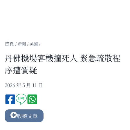
/
新聞
/
美國
/
丹佛機場客機撞死人 緊急疏散程
序遭質疑
2026 年 5 月 11 日
收聽文章