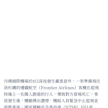
丹佛國際機場於8日深夜發生嚴重意外，一架準備飛往
洛杉磯的邊疆航空（Frontier Airlines）客機在起飛
時撞上一名闖入跑道的行人，導致對方當場死亡。事
故發生後，機艙傳出濃煙，機組人員緊急中止起飛並
疏散乘客，國家運輸安全委員會（NTSB）10日表