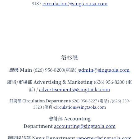
8187
circulation@singtaousa.com
洛杉磯
總機
Main
(626) 956-8200(電話) /
admin@singtaola.com
廣告/市場部
Advertising & Marketing
(626) 956-8200 (電
話) /
advertisements@singtaola.com
訂閱部 Circulation Department
(626) 956-8227 (電話) /(626) 239-
3323 (傳真)
circulation@singtaola.com
會計部 Accounting
Department
accounting@singtaola.com
新聞採訪部 News Department
reporter@singtaola.com