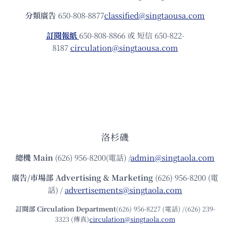
分類廣告
650-808-8877
classified@singtaousa.com
訂閱報紙
650-808-8866 或 短信 650-822-
8187
circulation@singtaousa.com
洛杉磯
總機
Main
(626) 956-8200(電話) /
admin@singtaola.com
廣告/市場部
Advertising & Marketing
(626) 956-8200 (電
話) /
advertisements@singtaola.com
訂閱部 Circulation Department
(626) 956-8227 (電話) /(626) 239-
3323 (傳真)
circulation@singtaola.com