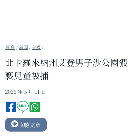
/
新聞
/
美國
/
北卡羅來納州艾登男子涉公園猥
褻兒童被捕
2026 年 5 月 11 日
收聽文章