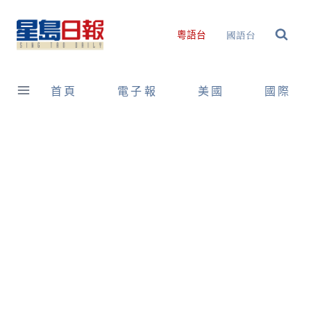
Skip
to
國語台
粵語台
content
首頁
電子報
美國
國際