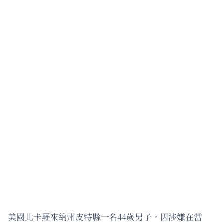
美國北卡羅來納州皮特縣一名44歲男子，因涉嫌在當