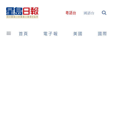
Skip
to
國語台
粵語台
content
首頁
電子報
美國
國際