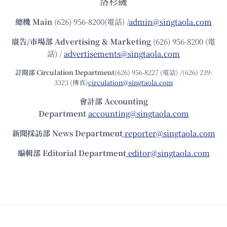
洛杉磯
總機
Main
(626) 956-8200(電話) /
admin@singtaola.com
廣告/市場部
Advertising & Marketing
(626) 956-8200 (電
話) /
advertisements@singtaola.com
訂閱部 Circulation Department
(626) 956-8227 (電話) /(626) 239-
3323 (傳真)
circulation@singtaola.com
會計部 Accounting
Department
accounting@singtaola.com
新聞採訪部 News Department
reporter@singtaola.com
編輯部 Editorial Department
editor@singtaola.com