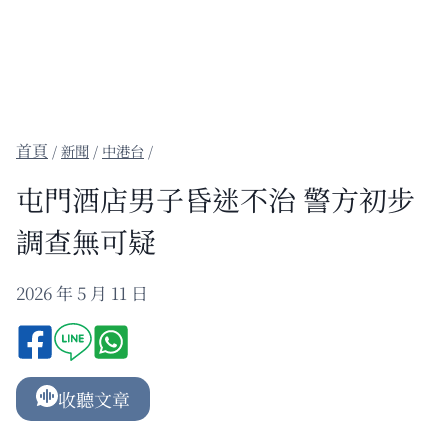
/
新聞
/
中港台
/
屯門酒店男子昏迷不治 警方初步
調查無可疑
2026 年 5 月 11 日
收聽文章