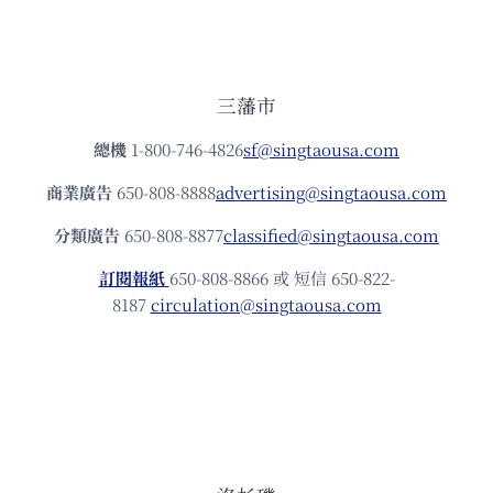
三藩市
總機
1-800-746-4826
sf@singtaousa.com
商業廣告
650-808-8888
advertising@singtaousa.com
分類廣告
650-808-8877
classified@singtaousa.com
訂閱報紙
650-808-8866 或 短信 650-822-
8187
circulation@singtaousa.com