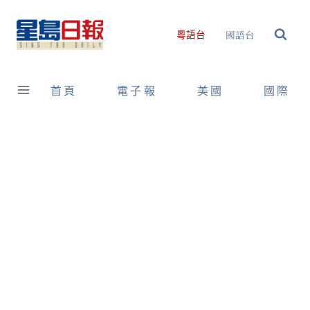
Skip
to
國語台
粵語台
content
首頁
電子報
美國
國際