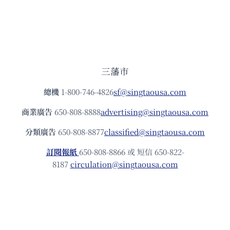
三藩市
總機
1-800-746-4826
sf@singtaousa.com
商業廣告
650-808-8888
advertising@singtaousa.com
分類廣告
650-808-8877
classified@singtaousa.com
訂閱報紙
650-808-8866 或 短信 650-822-
8187
circulation@singtaousa.com