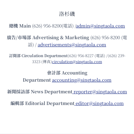
洛杉磯
總機
Main
(626) 956-8200(電話) /
admin@singtaola.com
廣告/市場部
Advertising & Marketing
(626) 956-8200 (電
話) /
advertisements@singtaola.com
訂閱部 Circulation Department
(626) 956-8227 (電話) /(626) 239-
3323 (傳真)
circulation@singtaola.com
會計部 Accounting
Department
accounting@singtaola.com
新聞採訪部 News Department
reporter@singtaola.com
編輯部 Editorial Department
editor@singtaola.com