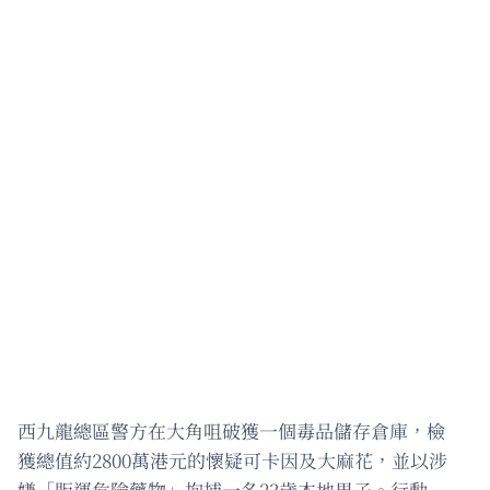
西九龍總區警方在大角咀破獲一個毒品儲存倉庫，檢
獲總值約2800萬港元的懷疑可卡因及大麻花，並以涉
嫌「販運危險藥物」拘捕一名23歲本地男子。行動